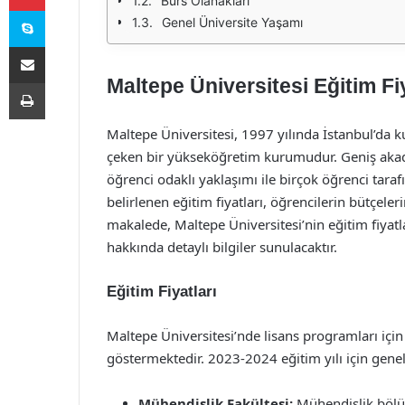
Burs Olanakları
Skype
Genel Üniversite Yaşamı
E-Posta ile paylaş
Maltepe Üniversitesi Eğitim Fi
Yazdır
Maltepe Üniversitesi, 1997 yılında İstanbul’da ku
çeken bir yükseköğretim kurumudur. Geniş akadem
öğrenci odaklı yaklaşımı ile birçok öğrenci taraf
belirlenen eğitim fiyatları, öğrencilerin bütçele
makalede, Maltepe Üniversitesi’nin eğitim fiyatla
hakkında detaylı bilgiler sunulacaktır.
Eğitim Fiyatları
Maltepe Üniversitesi’nde lisans programları için
göstermektedir. 2023-2024 eğitim yılı için genel 
Mühendislik Fakültesi:
Mühendislik bölüm