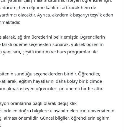
çin yapılan çalışmalara katılmak isteyen öğrenciler için,
 Bu durum, hem eğitime katılımı artıracak hem de
 yardımcı olacaktır. Ayrıca, akademik başarıyı teşvik eden
unmaktadır.
alarak, eğitim ücretlerini belirlemiştir. Öğrencilerin
e farklı ödeme seçenekleri sunarak, yüksek öğrenim
yanı sıra, çeşitli indirim ve burs programları ile
rsitenin sunduğu seçeneklerden biridir. Öğrenciler,
atılarak, eğitim hayatlarını daha kolay bir biçimde
tim almak isteyen öğrenciler için önemli bir fırsattır.
syon oranlarına bağlı olarak değişiklik
inde en doğru bilgilere ulaşabilmeleri için üniversitenin
i alması önemlidir. Güncel bilgiler, öğrencilerin eğitim
.