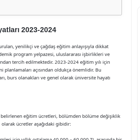
yatları 2023-2024
rulan, yenilikçi ve çağdaş eğitim anlayışıyla dikkat
ik program yelpazesi, uluslararası işbirlikleri ve
ından tercih edilmektedir. 2023-2024 eğitim yılı için
rini planlamaları açısından oldukça önemlidir. Bu
rı, burs olanakları ve genel olarak üniversite hayatı
 belirlenen eğitim ücretleri, bölümden bölüme değişiklik
olarak ücretler aşağıdaki gibidir:
leri için yıllık ortalama 40.000 – 60.000 TL arasında bir