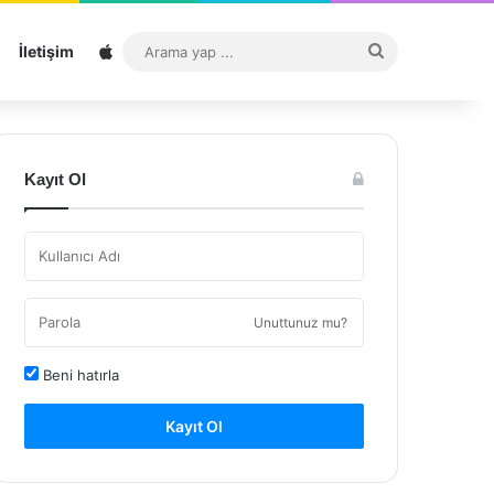
Sitemap
Arama
İletişim
yap
...
Kayıt Ol
Unuttunuz mu?
Beni hatırla
Kayıt Ol