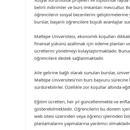
Sosyal sorumluluk projeleri ve toplumsal fayda i
belirli indirimler ve burs imkanları mevcuttur.
öğrencilerin sosyal becerilerini geliştirmelerine
burslar, başarılı öğrencilere büyük avantajlar s
Maltepe Üniversitesi, ekonomik koşulları dikkate 
finansal yükünü azaltmak için ödeme planları v
ücretlerini yönetmeyi kolaylaştırmaktadır. Bunun 
öğrencilere destek sağlanmaktadır.
Aile gelirine bağlı olarak sunulan burslar, ünive
Maltepe Üniversitesi’nin burs başvuru sürecine k
sürdürebilirler. Özellikle zor koşullar altında eği
Eğitim ücretleri, her yıl güncellenmekte ve enfla
gösterebilmektedir. Öğrencilerin bu dönem içeris
web sitesi üzerinden veya öğrenci işlerinden bilg
planlamalarını yapmalarına yardımcı olmaktadır