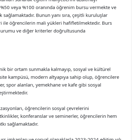
ere %50 veya %100 oranında öğrenim bursu vermekte ve
sağlamaktadır. Bunun yanı sıra, çeşitli kuruluşlar
i ile öğrencilerin mali yükleri hafifletilmektedir. Burs
 durumu ve diğer kriterler doğrultusunda
mik bir ortam sunmakla kalmayıp, sosyal ve kültürel
site kampüsü, modern altyapıya sahip olup, öğrencilere
er, spor alanları, yemekhane ve kafe gibi sosyal
ştirmektedir.
zasyonları, öğrencilerin sosyal çevrelerini
tkinlikler, konferanslar ve seminerler, öğrencilerin hem
tkı sağlamaktadır.
urs imkanları ve sosyal olanaklarla 2023-2024 eğitim yılı