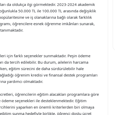
ları da oldukça ilgi görmektedir. 2023-2024 akademik
 çoğunlukla 50.000 TL ile 100.000 TL arasında değişiklik
pülaritesine ve iş olanaklarına bağlı olarak farklılık
rogramı, öğrencilere esnek öğrenme imkânları sunarak,
 tanımaktadır.
leri için farklı seçenekler sunmaktadır. Peşin ödeme
rı da tercih edilebilir. Bu durum, ailelerin harcama
ken, eğitim sürecini de daha sürdürülebilir hale
sağladığı öğrenim kredisi ve finansal destek programları
rına yardımcı olmaktadır.
cretleri, öğrencilerin eğitim alacakları programlara göre
ve ödeme seçenekleri ile desteklenmektedir. Eğitim
ercihlerini yaparken en önemli kriterlerden biri olmaya
 eğitim sunma hedefiyle birlikte, öğrenci dostu ücret