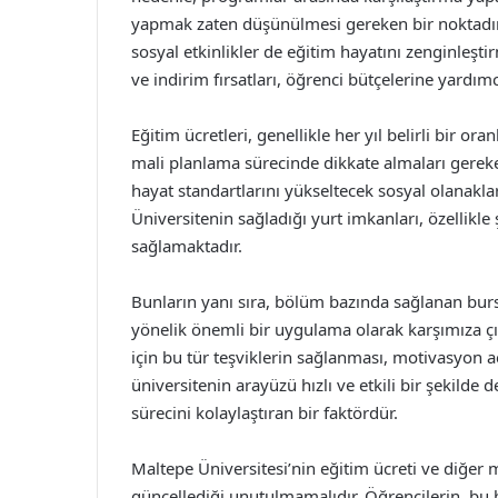
yapmak zaten düşünülmesi gereken bir noktadır. 
sosyal etkinlikler de eğitim hayatını zenginleşt
ve indirim fırsatları, öğrenci bütçelerine yardım
Eğitim ücretleri, genellikle her yıl belirli bir o
mali planlama sürecinde dikkate almaları gereke
hayat standartlarını yükseltecek sosyal olanakl
Üniversitenin sağladığı yurt imkanları, özellikle
sağlamaktadır.
Bunların yanı sıra, bölüm bazında sağlanan burs
yönelik önemli bir uygulama olarak karşımıza çı
için bu tür teşviklerin sağlanması, motivasyon a
üniversitenin arayüzü hızlı ve etkili bir şekilde
sürecini kolaylaştıran bir faktördür.
Maltepe Üniversitesi’nin eğitim ücreti ve diğer m
güncellediği unutulmamalıdır. Öğrencilerin, bu bi