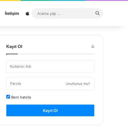
Sitemap
Arama
İletişim
yap
...
Kayıt Ol
Unuttunuz mu?
Beni hatırla
Kayıt Ol