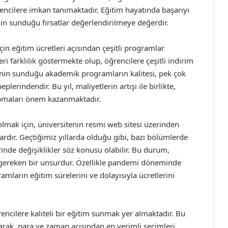
ğrencilere imkan tanımaktadır. Eğitim hayatında başarıyı
nin sunduğu fırsatlar değerlendirilmeye değerdir.
in eğitim ücretleri açısından çeşitli programlar
 farklılık göstermekte olup, öğrencilere çeşitli indirim
enin sunduğu akademik programların kalitesi, pek çok
lerindendir. Bu yıl, maliyetlerin artışı ile birlikte,
yapmaları önem kazanmaktadır.
olmak için, üniversitenin resmi web sitesi üzerinden
ardır. Geçtiğimiz yıllarda olduğu gibi, bazı bölümlerde
nde değişiklikler söz konusu olabilir. Bu durum,
 gereken bir unsurdur. Özellikle pandemi döneminde
mların eğitim sürelerini ve dolayısıyla ücretlerini
rencilere kaliteli bir eğitim sunmak yer almaktadır. Bu
rak, para ve zaman açısından en verimli seçimleri