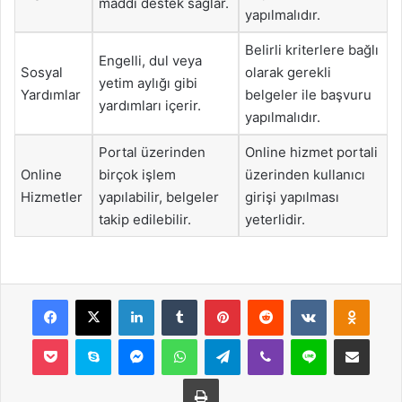
maddi destek sağlar.
yapılmalıdır.
Belirli kriterlere bağlı
Engelli, dul veya
Sosyal
olarak gerekli
yetim aylığı gibi
Yardımlar
belgeler ile başvuru
yardımları içerir.
yapılmalıdır.
Portal üzerinden
Online hizmet portali
Online
birçok işlem
üzerinden kullanıcı
Hizmetler
yapılabilir, belgeler
girişi yapılması
takip edilebilir.
yeterlidir.
Facebook
X
LinkedIn
Tumblr
Pinterest
Reddit
VKontakte
Odnok
Pocket
Skype
Messenger
WhatsApp
Telegram
Viber
Line
E-Posta ile payla
Yazdır