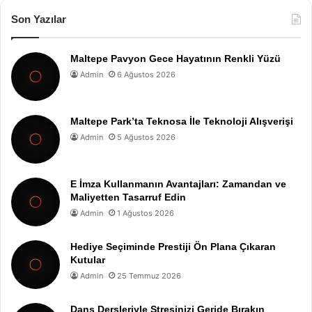
Son Yazılar
Maltepe Pavyon Gece Hayatının Renkli Yüzü
Admin
6 Ağustos 2026
Maltepe Park’ta Teknosa İle Teknoloji Alışverişi
Admin
5 Ağustos 2026
E İmza Kullanmanın Avantajları: Zamandan ve
Maliyetten Tasarruf Edin
Admin
1 Ağustos 2026
Hediye Seçiminde Prestiji Ön Plana Çıkaran
Kutular
Admin
25 Temmuz 2026
Dans Dersleriyle Stresinizi Geride Bırakın