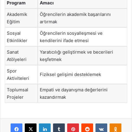
Program
Amacı
Akademik
Öğrencilerin akademik başarılarını
Eğitim
artırmak
Sosyal
Öğrencilerin sosyalleşmesi ve
Etkinlikler
kendilerini ifade etmesi
Sanat
Yaratıcılığı geliştirmek ve becerileri
Atölyeleri
keşfetmek
Spor
Fiziksel gelişimi desteklemek
Aktiviteleri
Toplumsal
Empati ve dayanışma değerlerini
Projeler
kazandırmak
Facebook
X
LinkedIn
Tumblr
Pinterest
Reddit
VKontakte
Odnok