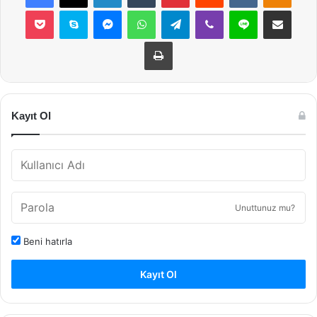
Pocket
Skype
Messenger
WhatsApp
Telegram
Viber
Line
E-Posta ile payla
Yazdır
Kayıt Ol
Unuttunuz mu?
Beni hatırla
Kayıt Ol