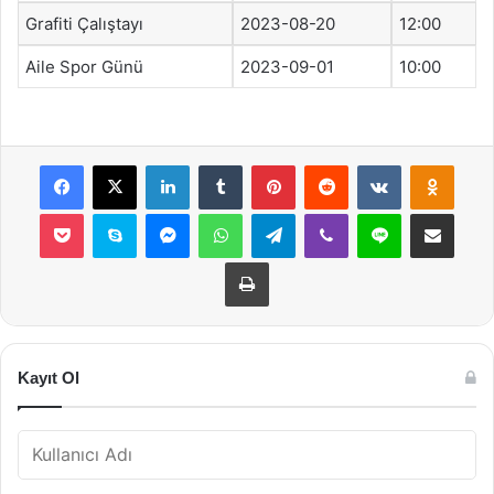
Grafiti Çalıştayı
2023-08-20
12:00
Aile Spor Günü
2023-09-01
10:00
Facebook
X
LinkedIn
Tumblr
Pinterest
Reddit
VKontakte
Odnok
Pocket
Skype
Messenger
WhatsApp
Telegram
Viber
Line
E-Posta ile payla
Yazdır
Kayıt Ol