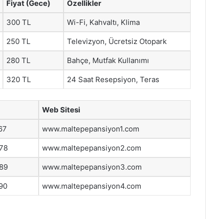
Fiyat (Gece)
Özellikler
300 TL
Wi-Fi, Kahvaltı, Klima
250 TL
Televizyon, Ücretsiz Otopark
280 TL
Bahçe, Mutfak Kullanımı
320 TL
24 Saat Resepsiyon, Teras
Web Sitesi
67
www.maltepepansiyon1.com
 78
www.maltepepansiyon2.com
 89
www.maltepepansiyon3.com
90
www.maltepepansiyon4.com