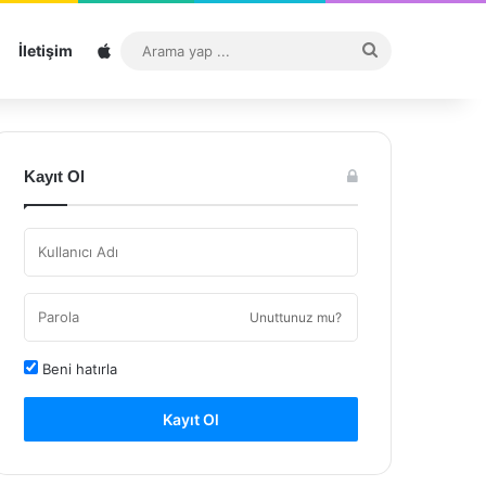
Sitemap
Arama
İletişim
yap
...
Kayıt Ol
Unuttunuz mu?
Beni hatırla
Kayıt Ol