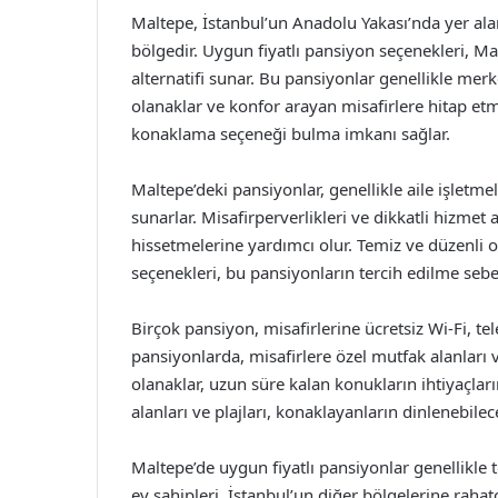
Maltepe, İstanbul’un Anadolu Yakası’nda yer ala
bölgedir. Uygun fiyatlı pansiyon seçenekleri, Ma
alternatifi sunar. Bu pansiyonlar genellikle me
olanaklar ve konfor arayan misafirlere hitap etmek
konaklama seçeneği bulma imkanı sağlar.
Maltepe’deki pansiyonlar, genellikle aile işletme
sunarlar. Misafirperverlikleri ve dikkatli hizmet 
hissetmelerine yardımcı olur. Temiz ve düzenli o
seçenekleri, bu pansiyonların tercih edilme sebe
Birçok pansiyon, misafirlerine ücretsiz Wi-Fi, te
pansiyonlarda, misafirlere özel mutfak alanları
olanaklar, uzun süre kalan konukların ihtiyaçları
alanları ve plajları, konaklayanların dinlenebile
Maltepe’de uygun fiyatlı pansiyonlar genellikle 
ev sahipleri, İstanbul’un diğer bölgelerine rahat