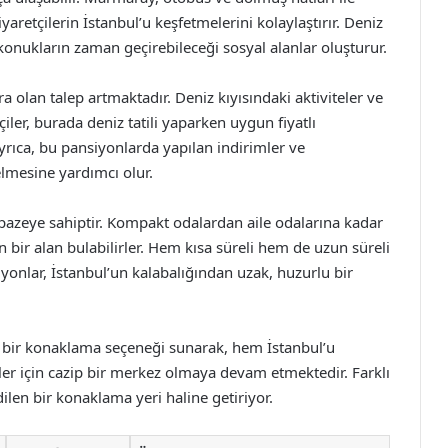
etçilerin İstanbul’u keşfetmelerini kolaylaştırır. Deniz
 konukların zaman geçirebileceği sosyal alanlar oluşturur.
a olan talep artmaktadır. Deniz kıyısındaki aktiviteler ve
tçiler, burada deniz tatili yaparken uygun fiyatlı
yrıca, bu pansiyonlarda yapılan indirimler ve
lmesine yardımcı olur.
lpazeye sahiptir. Kompakt odalardan aile odalarına kadar
un bir alan bulabilirler. Hem kısa süreli hem de uzun süreli
yonlar, İstanbul’un kalabalığından uzak, huzurlu bir
k bir konaklama seçeneği sunarak, hem İstanbul’u
er için cazip bir merkez olmaya devam etmektedir. Farklı
dilen bir konaklama yeri haline getiriyor.