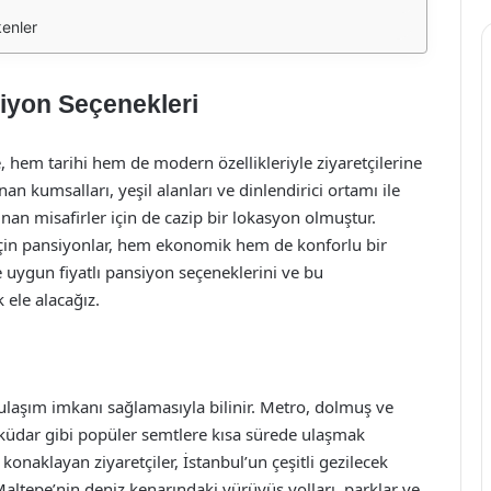
enler
iyon Seçenekleri
 hem tarihi hem de modern özellikleriyle ziyaretçilerine
an kumsalları, yeşil alanları ve dinlendirici ortamı ile
unan misafirler için de cazip bir lokasyon olmuştur.
için pansiyonlar, hem ekonomik hem de konforlu bir
 uygun fiyatlı pansiyon seçeneklerini ve bu
 ele alacağız.
ulaşım imkanı sağlamasıyla bilinir. Metro, dolmuş ve
Üsküdar gibi popüler semtlere kısa sürede ulaşmak
aklayan ziyaretçiler, İstanbul’un çeşitli gezilecek
 Maltepe’nin deniz kenarındaki yürüyüş yolları, parklar ve