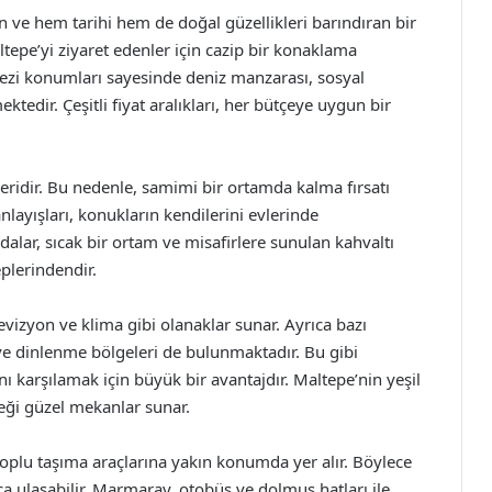
n ve hem tarihi hem de doğal güzellikleri barındıran bir
ltepe’yi ziyaret edenler için cazip bir konaklama
rkezi konumları sayesinde deniz manzarası, sosyal
tedir. Çeşitli fiyat aralıkları, her bütçeye uygun bir
leridir. Bu nedenle, samimi bir ortamda kalma fırsatı
anlayışları, konukların kendilerini evlerinde
dalar, sıcak bir ortam ve misafirlere sunulan kahvaltı
plerindendir.
levizyon ve klima gibi olanaklar sunar. Ayrıca bazı
 ve dinlenme bölgeleri de bulunmaktadır. Bu gibi
nı karşılamak için büyük bir avantajdır. Maltepe’nin yeşil
ceği güzel mekanlar sunar.
toplu taşıma araçlarına yakın konumda yer alır. Böylece
ça ulaşabilir. Marmaray, otobüs ve dolmuş hatları ile