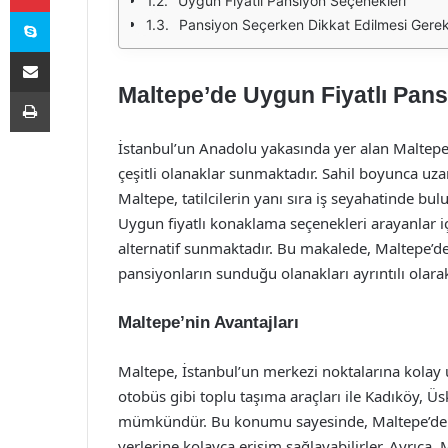
Uygun Fiyatlı Pansiyon Seçenekleri
Skype
Pansiyon Seçerken Dikkat Edilmesi Gerek
E-Posta ile paylaş
Maltepe’de Uygun Fiyatlı Pans
Yazdır
İstanbul’un Anadolu yakasında yer alan Maltepe,
çeşitli olanaklar sunmaktadır. Sahil boyunca uzan
Maltepe, tatilcilerin yanı sıra iş seyahatinde bul
Uygun fiyatlı konaklama seçenekleri arayanlar 
alternatif sunmaktadır. Bu makalede, Maltepe’de
pansiyonların sunduğu olanakları ayrıntılı olarak
Maltepe’nin Avantajları
Maltepe, İstanbul’un merkezi noktalarına kolay 
otobüs gibi toplu taşıma araçları ile Kadıköy, 
mümkündür. Bu konumu sayesinde, Maltepe’de kon
yerlerine kolayca erişim sağlayabilirler. Ayrıca,