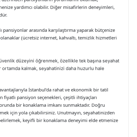
nize yardımcı olabilir. Diğer misafirlerin deneyimleri,
dür.
lı pansiyonlar arasında karşılaştırma yaparak bütçenize
anaklar (ücretsiz internet, kahvaltı, temizlik hizmetleri
üvenlik düzeyini öğrenmek, özellikle tek başına seyahat
ir ortamda kalmak, seyahatinizi daha huzurlu hale
antajlarıyla İstanbul’da rahat ve ekonomik bir tatil
fiyatlı pansiyon seçenekleri, çeşitli ihtiyaçları
onforunda bir konaklama imkanı sunmaktadır. Doğru
tmek için yola çıkabilirsiniz. Unutmayın, seyahatinizden
e belirlemek, keyifli bir konaklama deneyimi elde etmenize