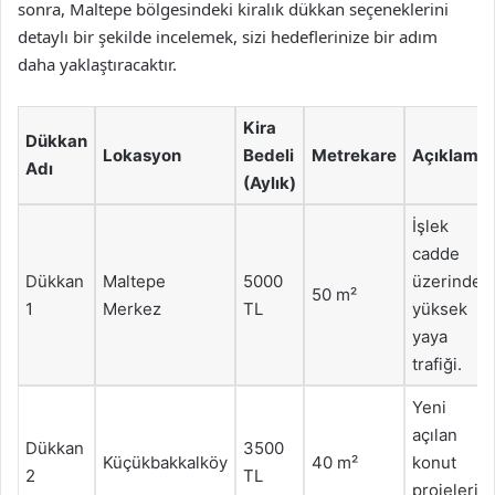
sonra, Maltepe bölgesindeki kiralık dükkan seçeneklerini
detaylı bir şekilde incelemek, sizi hedeflerinize bir adım
daha yaklaştıracaktır.
Kira
Dükkan
Lokasyon
Bedeli
Metrekare
Açıklama
Adı
(Aylık)
İşlek
cadde
Dükkan
Maltepe
5000
üzerinde,
50 m²
1
Merkez
TL
yüksek
yaya
trafiği.
Yeni
açılan
Dükkan
3500
Küçükbakkalköy
40 m²
konut
2
TL
projeleri