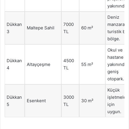
yakınında.
Deniz
Dükkan
7000
manzaralı,
Maltepe Sahil
60 m²
3
TL
turistik bir
bölge.
Okul ve
hastane
Dükkan
4500
Altayçeşme
55 m²
yakınında,
4
TL
geniş
otopark.
Küçük
Dükkan
3000
işletmeler
Esenkent
30 m²
5
TL
için
uygun.