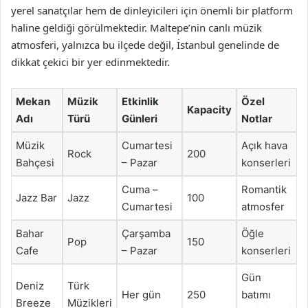
yerel sanatçılar hem de dinleyicileri için önemli bir platform
haline geldiği görülmektedir. Maltepe’nin canlı müzik
atmosferi, yalnızca bu ilçede değil, İstanbul genelinde de
dikkat çekici bir yer edinmektedir.
Mekan
Müzik
Etkinlik
Özel
Kapacity
Adı
Türü
Günleri
Notlar
Müzik
Cumartesi
Açık hava
Rock
200
Bahçesi
– Pazar
konserleri
Cuma –
Romantik
Jazz Bar
Jazz
100
Cumartesi
atmosfer
Bahar
Çarşamba
Öğle
Pop
150
Cafe
– Pazar
konserleri
Gün
Deniz
Türk
Her gün
250
batımı
Breeze
Müzikleri