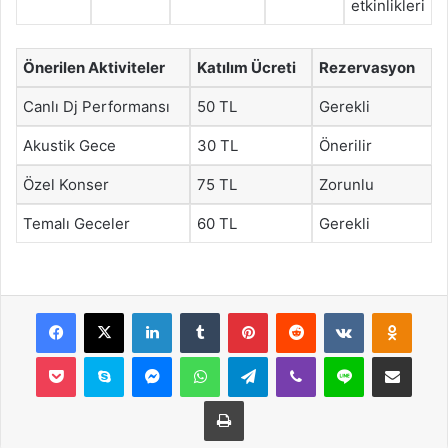
etkinlikleri
Önerilen Aktiviteler
Katılım Ücreti
Rezervasyon
Canlı Dj Performansı
50 TL
Gerekli
Akustik Gece
30 TL
Önerilir
Özel Konser
75 TL
Zorunlu
Temalı Geceler
60 TL
Gerekli
Facebook
X
LinkedIn
Tumblr
Pinterest
Reddit
VKontakte
Odnok
Pocket
Skype
Messenger
WhatsApp
Telegram
Viber
Line
E-Posta ile payla
Yazdır