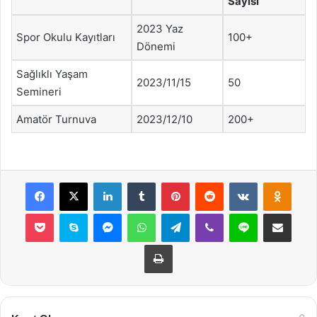
Sayısı
2023 Yaz
Spor Okulu Kayıtları
100+
Dönemi
Sağlıklı Yaşam
2023/11/15
50
Semineri
Amatör Turnuva
2023/12/10
200+
Facebook
X
LinkedIn
Tumblr
Pinterest
Reddit
VKontakte
Odnok
Pocket
Skype
Messenger
WhatsApp
Telegram
Viber
Line
E-Posta ile payla
Yazdır