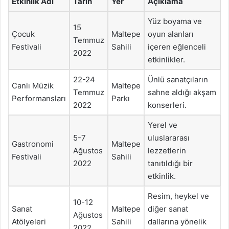
Etkinlik Adı
Tarih
Yer
Açıklama
Yüz boyama ve
15
Çocuk
Maltepe
oyun alanları
Temmuz
Festivali
Sahili
içeren eğlenceli
2022
etkinlikler.
22-24
Ünlü sanatçıların
Canlı Müzik
Maltepe
Temmuz
sahne aldığı akşam
Performansları
Parkı
2022
konserleri.
Yerel ve
5-7
uluslararası
Gastronomi
Maltepe
Ağustos
lezzetlerin
Festivali
Sahili
2022
tanıtıldığı bir
etkinlik.
Resim, heykel ve
10-12
Sanat
Maltepe
diğer sanat
Ağustos
Atölyeleri
Sahili
dallarına yönelik
2022