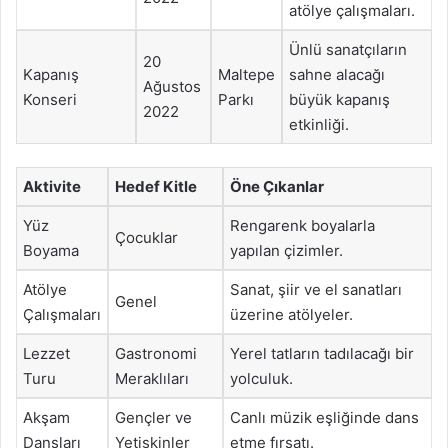
atölye çalışmaları.
Ünlü sanatçıların
20
Kapanış
Maltepe
sahne alacağı
Ağustos
Konseri
Parkı
büyük kapanış
2022
etkinliği.
Aktivite
Hedef Kitle
Öne Çıkanlar
Yüz
Rengarenk boyalarla
Çocuklar
Boyama
yapılan çizimler.
Atölye
Sanat, şiir ve el sanatları
Genel
Çalışmaları
üzerine atölyeler.
Lezzet
Gastronomi
Yerel tatların tadılacağı bir
Turu
Meraklıları
yolculuk.
Akşam
Gençler ve
Canlı müzik eşliğinde dans
Dansları
Yetişkinler
etme fırsatı.