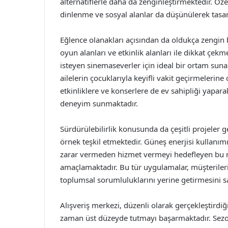
alternatiflerle daha da zenginleştirmektedir. Öz
dinlenme ve sosyal alanlar da düşünülerek tasar
Eğlence olanakları açısından da oldukça zengin 
oyun alanları ve etkinlik alanları ile dikkat çekm
isteyen sinemaseverler için ideal bir ortam suna
ailelerin çocuklarıyla keyifli vakit geçirmelerine o
etkinliklere ve konserlere de ev sahipliği yapara
deneyim sunmaktadır.
Sürdürülebilirlik konusunda da çeşitli projeler g
örnek teşkil etmektedir. Güneş enerjisi kullanı
zarar vermeden hizmet vermeyi hedefleyen bu mer
amaçlamaktadır. Bu tür uygulamalar, müşteriler
toplumsal sorumluluklarını yerine getirmesini s
Alışveriş merkezi, düzenli olarak gerçekleştirdiği
zaman üst düzeyde tutmayı başarmaktadır. Sezon