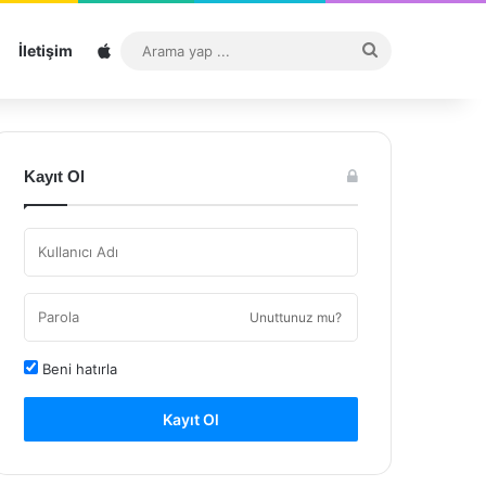
Sitemap
Arama
İletişim
yap
...
Kayıt Ol
Unuttunuz mu?
Beni hatırla
Kayıt Ol