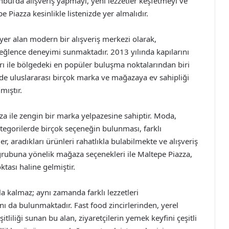
nbul’da alışveriş yapmayı, yeni lezzetler keşfetmeyi ve
e Piazza kesinlikle listenizde yer almalıdır.
yer alan modern bir alışveriş merkezi olarak,
e eğlence deneyimi sunmaktadır. 2013 yılında kapılarını
ı ile bölgedeki en popüler buluşma noktalarından biri
 de uluslararası birçok marka ve mağazaya ev sahipliği
mıştır.
a ile zengin bir marka yelpazesine sahiptir. Moda,
kategorilerde birçok seçeneğin bulunması, farklı
er, aradıkları ürünleri rahatlıkla bulabilmekte ve alışveriş
grubuna yönelik mağaza seçenekleri ile Maltepe Piazza,
oktası haline gelmiştir.
a kalmaz; aynı zamanda farklı lezzetleri
ı da bulunmaktadır. Fast food zincirlerinden, yerel
tliliği sunan bu alan, ziyaretçilerin yemek keyfini çeşitli