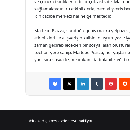
ve çocuk etkinlikleri gibi birçok aktivite, Malte
sağlamaktadır. Bu etkinliklerle, hem alışveriş h
için cazibe merkezi haline gelmektedir.
Maltepe Piazza, sunduğu geniş marka yelpazesi, y
etkinlikleri ile alışverişin kalbini oluşturuyor. Z
zaman geçirebilecekleri bir sosyal alan oluştura
özel bir yere sahip. Maltepe Piazza, her yaştan bir
yanı sıra sosyalleşme imkanı da bulabileceği bi
Facebook
X
LinkedIn
Tumblr
Pintere
unblocked games
evden eve nakliyat