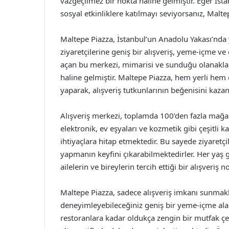
vazgeçilmez bir nokta haline gelmiştir. Eğer İsta
sosyal etkinliklere katılmayı seviyorsanız, Maltep
Maltepe Piazza, İstanbul’un Anadolu Yakası’nda 
ziyaretçilerine geniş bir alışveriş, yeme-içme v
açan bu merkezi, mimarisi ve sunduğu olanaklar
haline gelmiştir. Maltepe Piazza, hem yerli hem
yaparak, alışveriş tutkunlarının beğenisini kazan
Alışveriş merkezi, toplamda 100’den fazla mağaz
elektronik, ev eşyaları ve kozmetik gibi çeşitli 
ihtiyaçlara hitap etmektedir. Bu sayede ziyaretçil
yapmanın keyfini çıkarabilmektedirler. Her yaş 
ailelerin ve bireylerin tercih ettiği bir alışveriş n
Maltepe Piazza, sadece alışveriş imkanı sunmakl
deneyimleyebileceğiniz geniş bir yeme-içme alan
restoranlara kadar oldukça zengin bir mutfak çeşi