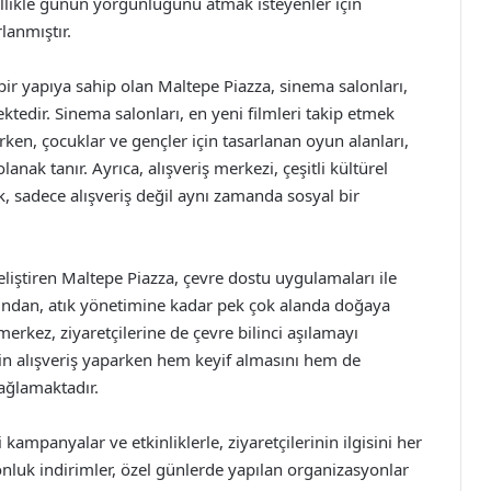
ellikle günün yorgunluğunu atmak isteyenler için
lanmıştır.
bir yapıya sahip olan Maltepe Piazza, sinema salonları,
ektedir. Sinema salonları, en yeni filmleri takip etmek
rken, çocuklar ve gençler için tasarlanan oyun alanları,
lanak tanır. Ayrıca, alışveriş merkezi, çeşitli kültürel
k, sadece alışveriş değil aynı zamanda sosyal bir
eliştiren Maltepe Piazza, çevre dostu uygulamaları ile
mından, atık yönetimine kadar pek çok alanda doğaya
kez, ziyaretçilerine de çevre bilinci aşılamayı
in alışveriş yaparken hem keyif almasını hem de
ağlamaktadır.
 kampanyalar ve etkinliklerle, ziyaretçilerinin ilgisini her
luk indirimler, özel günlerde yapılan organizasyonlar