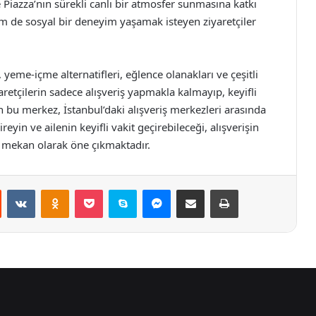
pe Piazza’nın sürekli canlı bir atmosfer sunmasına katkı
em de sosyal bir deneyim yaşamak isteyen ziyaretçiler
eme-içme alternatifleri, eğlence olanakları ve çeşitli
iyaretçilerin sadece alışveriş yapmakla kalmayıp, keyifli
n bu merkez, İstanbul’daki alışveriş merkezleri arasında
eyin ve ailenin keyifli vakit geçirebileceği, alışverişin
r mekan olarak öne çıkmaktadır.
st
Reddit
VKontakte
Odnoklassniki
Pocket
Skype
Messenger
E-Posta ile paylaş
Yazdır