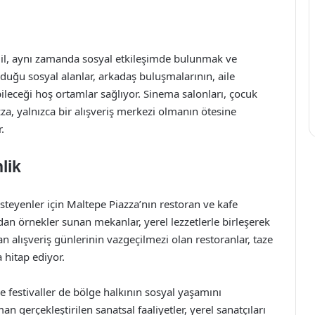
ğil, aynı zamanda sosyal etkileşimde bulunmak ve
nduğu sosyal alanlar, arkadaş buluşmalarının, aile
bileceği hoş ortamlar sağlıyor. Sinema salonları, çocuk
zza, yalnızca bir alışveriş merkezi olmanın ötesine
.
lik
k isteyenler için Maltepe Piazza’nın restoran ve kafe
n örnekler sunan mekanlar, yerel lezzetlerle birleşerek
an alışveriş günlerinin vazgeçilmezi olan restoranlar, taze
 hitap ediyor.
ve festivaller de bölge halkının sosyal yaşamını
 gerçekleştirilen sanatsal faaliyetler, yerel sanatçıları