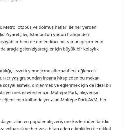
. Metro, otobüs ve dolmuş hatları ile her yerden
r. Ziyaretçiler, İstanbul’un yoğun trafiğinden
yaşayabilir hem de dinlendirici bir zaman geçirmenin
 da araçla gelen ziyaretçiler için büyük bir kolaylık
iği, lezzetli yeme-içme alternatifleri, eğlenceli
ıştır. Her yaş grubundan insana hitap eden bu mekan,
a sosyalleşmek, dinlenmek ve eğlenmek için de ideal bir
la vermek isteyenler için Maltepe Park, alışverişin
ve eğlencenin kalbinde yer alan Maltepe Park AVM, her
a yer alan en popüler alışveriş merkezlerinden biridir.
a yelpazesi ve her yaşa hitap eden etkinlikleri ile dikkat