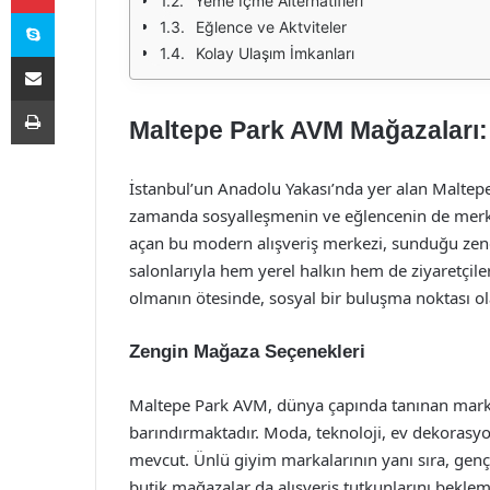
Yeme İçme Alternatifleri
Skype
Eğlence ve Aktviteler
Kolay Ulaşım İmkanları
E-Posta ile paylaş
Yazdır
Maltepe Park AVM Mağazaları: 
İstanbul’un Anadolu Yakası’nda yer alan Maltepe 
zamanda sosyalleşmenin ve eğlencenin de merke
açan bu modern alışveriş merkezi, sunduğu zengi
salonlarıyla hem yerel halkın hem de ziyaretçiler
olmanın ötesinde, sosyal bir buluşma noktası ol
Zengin Mağaza Seçenekleri
Maltepe Park AVM, dünya çapında tanınan marka
barındırmaktadır. Moda, teknoloji, ev dekorasy
mevcut. Ünlü giyim markalarının yanı sıra, genç 
butik mağazalar da alışveriş tutkunlarını bekleme