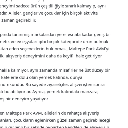
neyimi sadece ürün çeşitliliğiyle sınırlı kalmayıp, aynı
. Aileler, gençler ve çocuklar için birçok aktivite
i zaman geçirebilir.
apında tanınmış markalardan yerel esnafa kadar geniş bir
etik ve ev eşyaları gibi birçok kategoride ürün bulmak
hitap eden seçeneklerin bulunması, Maltepe Park AVM’yi
lik, alışveriş deneyimini daha da keyifli hale getiriyor.
akla kalmıyor, aynı zamanda misafirlerine üst düzey bir
 kafelerle dolu olan yemek katında, dünya
mümkündür. Bu sayede ziyaretçiler, alışverişten sonra
satı bulabiliyorlar. Ayrıca, yemek katındaki manzara,
hoş bir deneyim yaşatıyor.
yen Maltepe Park AVM, ailelerin de rahatça alışveriş
alanları, çocukların eğlenirken güzel zaman geçirebileceği
nın güvenli bir şekilde oynarken kendileri de alışverişin