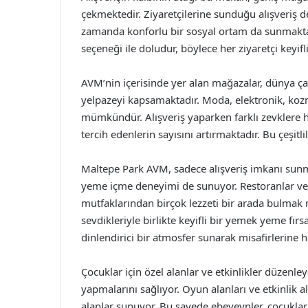
çekmektedir. Ziyaretçilerine sunduğu alışveriş de
zamanda konforlu bir sosyal ortam da sunmaktadır
seçeneği ile doludur, böylece her ziyaretçi keyifl
AVM’nin içerisinde yer alan mağazalar, dünya ç
yelpazeyi kapsamaktadır. Moda, elektronik, kozm
mümkündür. Alışveriş yaparken farklı zevklere 
tercih edenlerin sayısını artırmaktadır. Bu çeşitli
Maltepe Park AVM, sadece alışveriş imkanı sunm
yeme içme deneyimi de sunuyor. Restoranlar ve
mutfaklarından birçok lezzeti bir arada bulmak 
sevdikleriyle birlikte keyifli bir yemek yeme fır
dinlendirici bir atmosfer sunarak misafirlerine 
Çocuklar için özel alanlar ve etkinlikler düzenle
yapmalarını sağlıyor. Oyun alanları ve etkinlik 
alanlar sunuyor. Bu sayede ebeveynler, çocukları