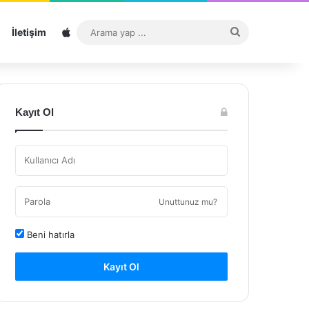
Sitemap
Arama
İletişim
yap
...
Kayıt Ol
Unuttunuz mu?
Beni hatırla
Kayıt Ol