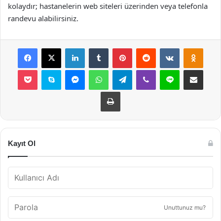
kolaydır; hastanelerin web siteleri üzerinden veya telefonla
randevu alabilirsiniz.
Facebook
X
LinkedIn
Tumblr
Pinterest
Reddit
VKontakte
Odnok
Pocket
Skype
Messenger
WhatsApp
Telegram
Viber
Line
E-Posta ile payla
Yazdır
Kayıt Ol
Unuttunuz mu?