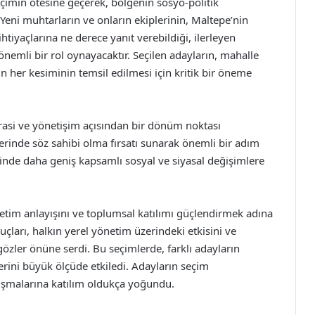
çimin ötesine geçerek, bölgenin sosyo-politik
. Yeni muhtarların ve onların ekiplerinin, Maltepe’nin
ihtiyaçlarına ne derece yanıt verebildiği, ilerleyen
emli bir rol oynayacaktır. Seçilen adayların, mahalle
un her kesiminin temsil edilmesi için kritik bir öneme
asi ve yönetişim açısından bir dönüm noktası
erinde söz sahibi olma fırsatı sunarak önemli bir adım
linde daha geniş kapsamlı sosyal ve siyasal değişimlere
netim anlayışını ve toplumsal katılımı güçlendirmek adına
uçları, halkın yerel yönetim üzerindeki etkisini ve
 gözler önüne serdi. Bu seçimlerde, farklı adayların
erini büyük ölçüde etkiledi. Adayların seçim
çalışmalarına katılım oldukça yoğundu.