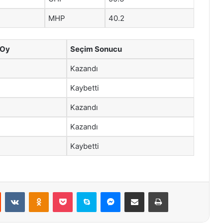
MHP
40.2
 Oy
Seçim Sonucu
Kazandı
Kaybetti
Kazandı
Kazandı
Kaybetti
st
Reddit
VKontakte
Odnoklassniki
Pocket
Skype
Messenger
E-Posta ile paylaş
Yazdır