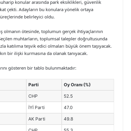
uharip konular arasında park eksiklikleri, güvenlik
kkat çekti. Adayların bu konulara yönelik ortaya
reçlerinde belirleyici oldu.
rış olmanın ötesinde, toplumun gerçek ihtiyaçlarının
. Seçilen muhtarların, toplumsal talepler doğrultusunda
azla katılıma teşvik edici olmaları büyük önem taşıyacak.
ın bir ilişki kurmasına da olanak tanıyacak.
ını gösteren bir tablo bulunmaktadır:
Parti
Oy Oranı (%)
CHP
52.5
İYİ Parti
47.0
AK Parti
49.8
CHP
55.3