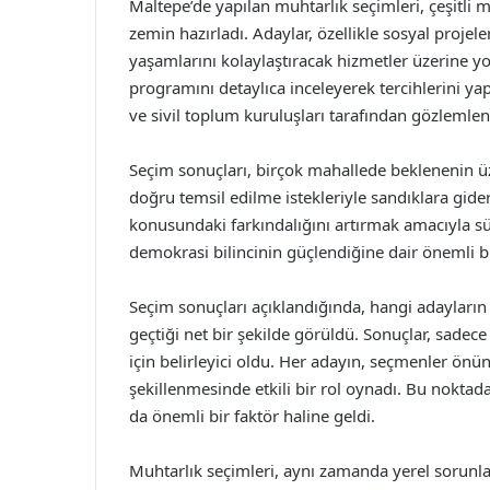
Maltepe’de yapılan muhtarlık seçimleri, çeşitli m
zemin hazırladı. Adaylar, özellikle sosyal projele
yaşamlarını kolaylaştıracak hizmetler üzerine y
programını detaylıca inceleyerek tercihlerini yapt
ve sivil toplum kuruluşları tarafından gözlemlend
Seçim sonuçları, birçok mahallede beklenenin üz
doğru temsil edilme istekleriyle sandıklara gide
konusundaki farkındalığını artırmak amacıyla sü
demokrasi bilincinin güçlendiğine dair önemli b
Seçim sonuçları açıklandığında, hangi adayların
geçtiği net bir şekilde görüldü. Sonuçlar, sade
için belirleyici oldu. Her adayın, seçmenler önü
şekillenmesinde etkili bir rol oynadı. Bu noktad
da önemli bir faktör haline geldi.
Muhtarlık seçimleri, aynı zamanda yerel sorunla