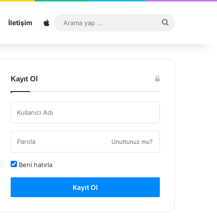
Sitemap
Arama
İletişim
yap
...
Kayıt Ol
Unuttunuz mu?
Beni hatırla
Kayıt Ol