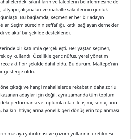
ahallelerdeki sıkıntıların ve taleplerin belirlenmesine de
r, altyapı çalışmaları ve mahalle sakinlerinin günlük
oğunlaştı. Bu bağlamda, seçmenler her bir adayın
ılar. Seçim sürecinin şeffaflığı, katkı sağlayan dernekler
i ve aktif bir şekilde desteklendi.
erinde bir katılımla gerçekleşti. Her yaştan seçmen,
rek oy kullandı. Özellikle genç nüfus, yerel yönetim
rece aktif bir şekilde dahil oldu. Bu durum, Maltepe’nin
ir gösterge oldu.
 öne çıktığı ve hangi mahallelerde rekabetin daha zorlu
ce kazanan adaylar için değil, aynı zamanda tüm toplum
ndeki performansı ve toplumla olan iletişimi, sonuçların
a, halkın ihtiyaçlarına yönelik geri dönüşlerin toplanması
rın masaya yatırılması ve çözüm yollarının üretilmesi