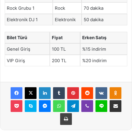
Rock Grubu 1
Rock
70 dakika
Elektronik DJ 1
Elektronik
50 dakika
Bilet Türü
Fiyat
Erken Satış
Genel Giriş
100 TL
%15 indirim
VIP Giriş
200 TL
%20 indirim
Facebook
X
LinkedIn
Tumblr
Pinterest
Reddit
VKontakte
Odnok
Pocket
Skype
Messenger
WhatsApp
Telegram
Viber
Line
E-Posta ile payla
Yazdır