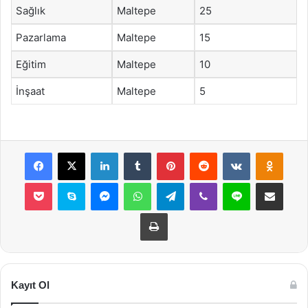
Sağlık
Maltepe
25
Pazarlama
Maltepe
15
Eğitim
Maltepe
10
İnşaat
Maltepe
5
Facebook
X
LinkedIn
Tumblr
Pinterest
Reddit
VKontakte
Odnok
Pocket
Skype
Messenger
WhatsApp
Telegram
Viber
Line
E-Posta ile payla
Yazdır
Kayıt Ol