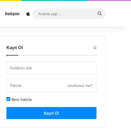
Sitemap
Arama
İletişim
yap
...
Kayıt Ol
Unuttunuz mu?
Beni hatırla
Kayıt Ol