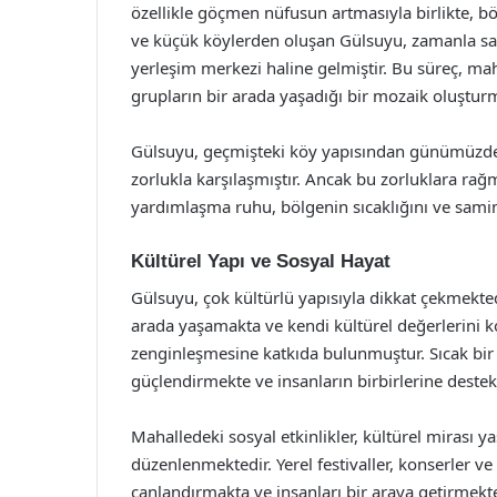
özellikle göçmen nüfusun artmasıyla birlikte, bö
ve küçük köylerden oluşan Gülsuyu, zamanla sana
yerleşim merkezi haline gelmiştir. Bu süreç, maha
grupların bir arada yaşadığı bir mozaik oluştur
Gülsuyu, geçmişteki köy yapısından günümüzdek
zorlukla karşılaşmıştır. Ancak bu zorluklara ra
yardımlaşma ruhu, bölgenin sıcaklığını ve samimi
Kültürel Yapı ve Sosyal Hayat
Gülsuyu, çok kültürlü yapısıyla dikkat çekmekted
arada yaşamakta ve kendi kültürel değerlerini
zenginleşmesine katkıda bulunmuştur. Sıcak bir k
güçlendirmekte ve insanların birbirlerine destek
Mahalledeki sosyal etkinlikler, kültürel mirası
düzenlenmektedir. Yerel festivaller, konserler ve
canlandırmakta ve insanları bir araya getirmekte