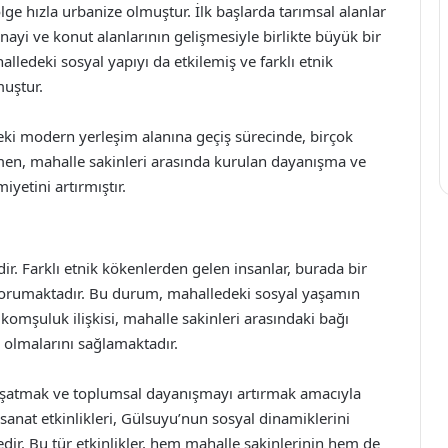
lge hızla urbanize olmuştur. İlk başlarda tarımsal alanlar
yi ve konut alanlarının gelişmesiyle birlikte büyük bir
lledeki sosyal yapıyı da etkilemiş ve farklı etnik
muştur.
i modern yerleşim alanına geçiş sürecinde, birçok
ğmen, mahalle sakinleri arasında kurulan dayanışma ve
yetini artırmıştır.
ir. Farklı etnik kökenlerden gelen insanlar, burada bir
 korumaktadır. Bu durum, mahalledeki sosyal yaşamın
omşuluk ilişkisi, mahalle sakinleri arasındaki bağı
 olmalarını sağlamaktadır.
 yaşatmak ve toplumsal dayanışmayı artırmak amacıyla
 sanat etkinlikleri, Gülsuyu’nun sosyal dinamiklerini
dir. Bu tür etkinlikler, hem mahalle sakinlerinin hem de