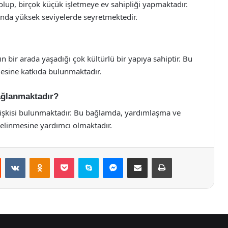
olup, birçok küçük işletmeye ev sahipliği yapmaktadır.
asında yüksek seviyelerde seyretmektedir.
n bir arada yaşadığı çok kültürlü bir yapıya sahiptir. Bu
esine katkıda bulunmaktadır.
ağlanmaktadır?
ilişkisi bulunmaktadır. Bu bağlamda, yardımlaşma ve
elinmesine yardımcı olmaktadır.
st
Reddit
VKontakte
Odnoklassniki
Pocket
Skype
Messenger
E-Posta ile paylaş
Yazdır