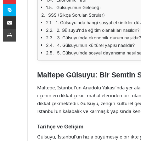
Skype
Gülsuyu'nun Geleceği
SSS (Sıkça Sorulan Sorular)
E-Posta ile paylaş
1. Gülsuyu'nda hangi sosyal etkinlikler d
Yazdır
2. Gülsuyu'nda eğitim olanakları nasıldır?
3. Gülsuyu'nda ekonomik durum nasıldır?
4. Gülsuyu'nun kültürel yapısı nasıldır?
5. Gülsuyu'nda sosyal dayanışma nasıl s
Maltepe Gülsuyu: Bir Semtin S
Maltepe, İstanbul’un Anadolu Yakası’nda yer alan 
ilçenin en dikkat çekici mahallelerinden biri ol
dikkat çekmektedir. Gülsuyu, zengin kültürel geç
İstanbul’un kalabalık ve karmaşık yapısında kend
Tarihçe ve Gelişim
Gülsuyu, İstanbul’un hızla büyümesiyle birlikte g