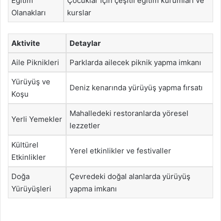
Eğitim
Çocuklar için çeşitli eğitim kurumları ve
Olanakları
kurslar
Aktivite
Detaylar
Aile Piknikleri
Parklarda ailecek piknik yapma imkanı
Yürüyüş ve
Deniz kenarında yürüyüş yapma fırsatı
Koşu
Mahalledeki restoranlarda yöresel
Yerli Yemekler
lezzetler
Kültürel
Yerel etkinlikler ve festivaller
Etkinlikler
Doğa
Çevredeki doğal alanlarda yürüyüş
Yürüyüşleri
yapma imkanı