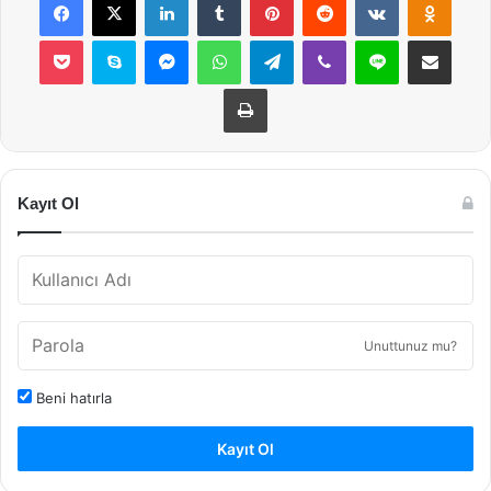
Pocket
Skype
Messenger
WhatsApp
Telegram
Viber
Line
E-Posta ile payla
Yazdır
Kayıt Ol
Unuttunuz mu?
Beni hatırla
Kayıt Ol