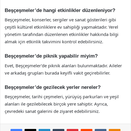
Beşçeşmeler’de hangi etkinlikler düzenleniyor?
Beşçeşmeler, konserler, sergiler ve sanat gösterileri gibi
çeşitli kültürel etkinliklere ev sahipliği yapmaktadır. Yerel
yönetim tarafından düzenlenen etkinlikler hakkında bilgi
almak için etkinlik takvimini kontrol edebilirsiniz.
Beşçeşmeler’de piknik yapabilir miyim?
Evet, Beşçeşmeler’de piknik alanları bulunmaktadır. Aileler
ve arkadaş grupları burada keyifli vakit geçirebilirler.
Beşçeşmeler’de gezilecek yerler nereler?
Beşçeşmeler, tarihi çeşmeleri, yürüyüş parkurları ve yeşil
alanları ile gezilebilecek birçok yere sahiptir. Ayrıca,
çevredeki sanat galerini de ziyaret edebilirsiniz.
Facebook
X
LinkedIn
Tumblr
Pinterest
Reddit
VKontakte
Odnok