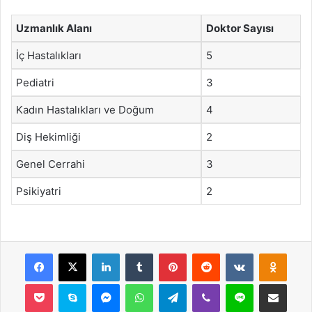
Uzmanlık Alanı
Doktor Sayısı
İç Hastalıkları
5
Pediatri
3
Kadın Hastalıkları ve Doğum
4
Diş Hekimliği
2
Genel Cerrahi
3
Psikiyatri
2
Facebook
X
LinkedIn
Tumblr
Pinterest
Reddit
VKontakte
Odnok
Pocket
Skype
Messenger
WhatsApp
Telegram
Viber
Line
E-Posta ile payla