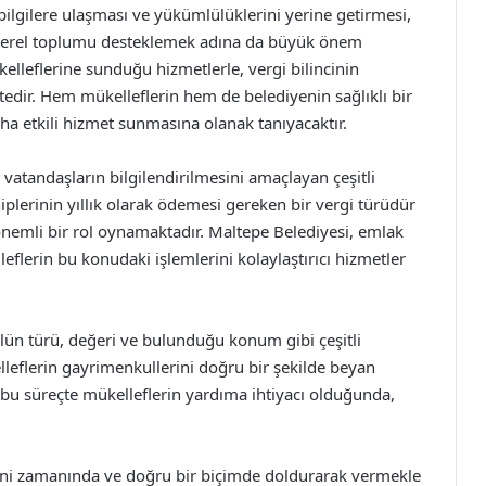
 bilgilere ulaşması ve yükümlülüklerini yerine getirmesi,
a yerel toplumu desteklemek adına da büyük önem
elleflerine sunduğu hizmetlerle, vergi bilincinin
dir. Hem mükelleflerin hem de belediyenin sağlıklı bir
daha etkili hizmet sunmasına olanak tanıyacaktır.
k vatandaşların bilgilendirilmesini amaçlayan çeşitli
iplerinin yıllık olarak ödemesi gereken bir vergi türüdür
nemli bir rol oynamaktadır. Maltepe Belediyesi, emlak
leflerin bu konudaki işlemlerini kolaylaştırıcı hizmetler
ün türü, değeri ve bulunduğu konum gibi çeşitli
lleflerin gayrimenkullerini doğru bir şekilde beyan
 bu süreçte mükelleflerin yardıma ihtiyacı olduğunda,
rini zamanında ve doğru bir biçimde doldurarak vermekle