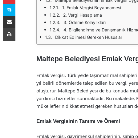
Maltepe Belediyesi'nin Emlak Vergisi Uyg
Skype
1. Emlak Vergisi Beyannamesi
2. Vergi Hesaplama
E-Posta ile paylaş
3. Ödeme Kolaylıkları
Yazdır
4. Bilgilendirme ve Danışmanlık Hizme
Dikkat Edilmesi Gereken Hususlar
Maltepe Belediyesi Emlak Verg
Emlak vergisi, Türkiye’de taşınmaz mal sahipler
yıl belirli dönemlerde talep edilen bu vergi, yer
oluşturur. Maltepe Belediyesi de bu konuda mükell
yardımcı hizmetler sunmaktadır. Bu makalede, M
mükelleflerin dikkat etmesi gereken hususları det
Emlak Vergisinin Tanımı ve Önemi
Emlak vergisi, gayrimenkul sahiplerinin, sahip o