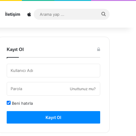
Sitemap
Arama
İletişim
yap
...
Kayıt Ol
Unuttunuz mu?
Beni hatırla
Kayıt Ol