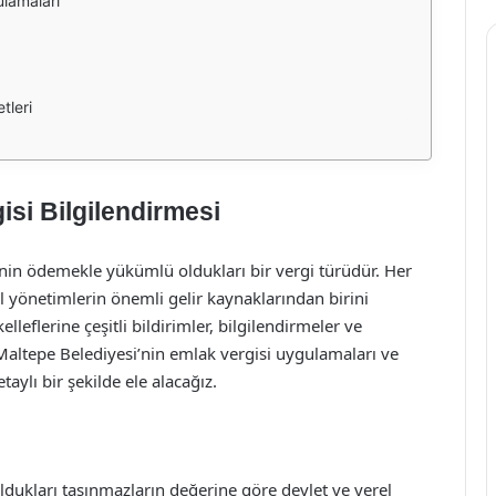
ulamaları
tleri
isi Bilgilendirmesi
inin ödemekle yükümlü oldukları bir vergi türüdür. Her
el yönetimlerin önemli gelir kaynaklarından birini
eflerine çeşitli bildirimler, bilgilendirmeler ve
altepe Belediyesi’nin emlak vergisi uygulamaları ve
aylı bir şekilde ele alacağız.
ldukları taşınmazların değerine göre devlet ve yerel