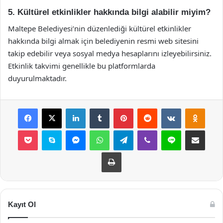
5. Kültürel etkinlikler hakkında bilgi alabilir miyim?
Maltepe Belediyesi’nin düzenlediği kültürel etkinlikler
hakkında bilgi almak için belediyenin resmi web sitesini
takip edebilir veya sosyal medya hesaplarını izleyebilirsiniz.
Etkinlik takvimi genellikle bu platformlarda
duyurulmaktadır.
Facebook
X
LinkedIn
Tumblr
Pinterest
Reddit
VKontakte
Odnok
Pocket
Skype
Messenger
WhatsApp
Telegram
Viber
Line
E-Posta ile payla
Yazdır
Kayıt Ol