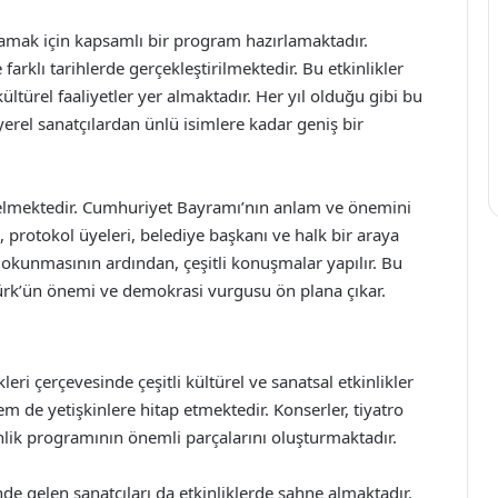
amak için kapsamlı bir program hazırlamaktadır.
arklı tarihlerde gerçekleştirilmektedir. Bu etkinlikler
 kültürel faaliyetler yer almaktadır. Her yıl olduğu gibi bu
yerel sanatçılardan ünlü isimlere kadar geniş bir
 gelmektedir. Cumhuriyet Bayramı’nın anlam ve önemini
protokol üyeleri, belediye başkanı ve halk bir araya
n okunmasının ardından, çeşitli konuşmalar yapılır. Bu
ürk’ün önemi ve demokrasi vurgusu ön plana çıkar.
ri çerçevesinde çeşitli kültürel ve sanatsal etkinlikler
m de yetişkinlere hitap etmektedir. Konserler, tiyatro
kinlik programının önemli parçalarını oluşturmaktadır.
önde gelen sanatçıları da etkinliklerde sahne almaktadır.