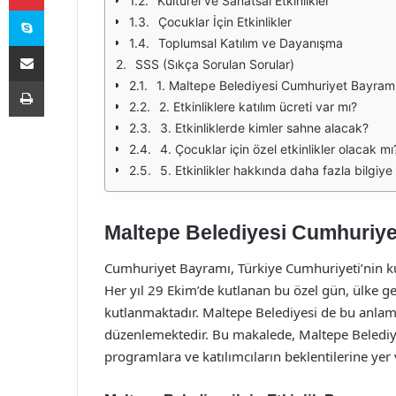
Kültürel ve Sanatsal Etkinlikler
Skype
Çocuklar İçin Etkinlikler
Toplumsal Katılım ve Dayanışma
E-Posta ile paylaş
SSS (Sıkça Sorulan Sorular)
Yazdır
1. Maltepe Belediyesi Cumhuriyet Bayramı
2. Etkinliklere katılım ücreti var mı?
3. Etkinliklerde kimler sahne alacak?
4. Çocuklar için özel etkinlikler olacak mı
5. Etkinlikler hakkında daha fazla bilgiye 
Maltepe Belediyesi Cumhuriyet
Cumhuriyet Bayramı, Türkiye Cumhuriyeti’nin k
Her yıl 29 Ekim’de kutlanan bu özel gün, ülke gen
kutlanmaktadır. Maltepe Belediyesi de bu anlamlı 
düzenlemektedir. Bu makalede, Maltepe Belediye
programlara ve katılımcıların beklentilerine yer 