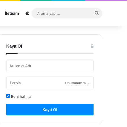
Sitemap
Arama
İletişim
yap
...
Kayıt Ol
Unuttunuz mu?
Beni hatırla
Kayıt Ol