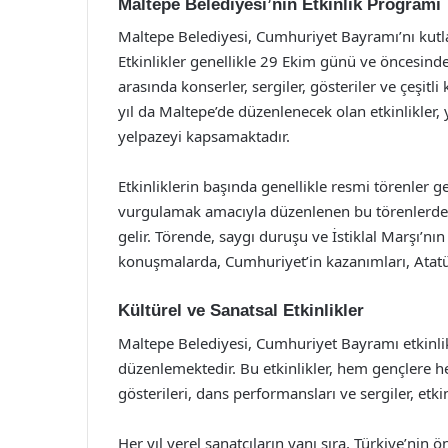
Maltepe Belediyesi’nin Etkinlik Programı
Maltepe Belediyesi, Cumhuriyet Bayramı’nı kutl
Etkinlikler genellikle 29 Ekim günü ve öncesinde f
arasında konserler, sergiler, gösteriler ve çeşitli
yıl da Maltepe’de düzenlenecek olan etkinlikler, 
yelpazeyi kapsamaktadır.
Etkinliklerin başında genellikle resmi törenler
vurgulamak amacıyla düzenlenen bu törenlerde, 
gelir. Törende, saygı duruşu ve İstiklal Marşı’nı
konuşmalarda, Cumhuriyet’in kazanımları, Atat
Kültürel ve Sanatsal Etkinlikler
Maltepe Belediyesi, Cumhuriyet Bayramı etkinlikle
düzenlemektedir. Bu etkinlikler, hem gençlere he
gösterileri, dans performansları ve sergiler, et
Her yıl yerel sanatçıların yanı sıra, Türkiye’nin 