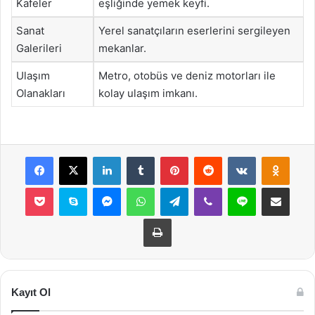
Kafeler
eşliğinde yemek keyfi.
Sanat
Yerel sanatçıların eserlerini sergileyen
Galerileri
mekanlar.
Ulaşım
Metro, otobüs ve deniz motorları ile
Olanakları
kolay ulaşım imkanı.
Facebook
X
LinkedIn
Tumblr
Pinterest
Reddit
VKontakte
Odnok
Pocket
Skype
Messenger
WhatsApp
Telegram
Viber
Line
E-Posta ile payla
Yazdır
Kayıt Ol