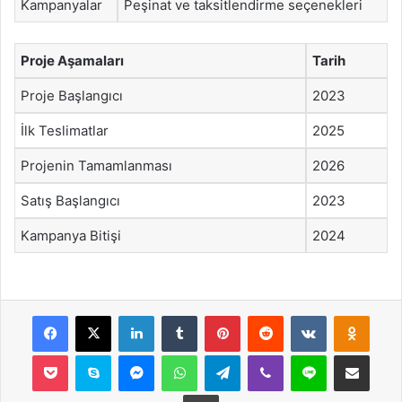
Kampanyalar
Peşinat ve taksitlendirme seçenekleri
Proje Aşamaları
Tarih
Proje Başlangıcı
2023
İlk Teslimatlar
2025
Projenin Tamamlanması
2026
Satış Başlangıcı
2023
Kampanya Bitişi
2024
Facebook
X
LinkedIn
Tumblr
Pinterest
Reddit
VKontakte
Odnok
Pocket
Skype
Messenger
WhatsApp
Telegram
Viber
Line
E-Posta ile payla
Yazdır