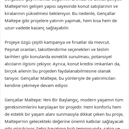
Maltepe’nin gelişen yapısı sayesinde konut satışlarının ve
kiralarının yükselmesi bekleniyor. Bu nedenle, Gençallar
Maltepe gibi projelere yatırım yapmak, hem kısa hem de
uzun vadede kazanç sağlayabilir.
Projeye özgü çeşitli kampanya ve fırsatlar da mevcut.
Peşinat oranları, taksitlendirme seçenekleri ve teslim
tarihleri gibi konularda esneklik sunulması, potansiyel
alıcıların ilgisini çekiyor. Ayrıca, konut kredisi imkanları da,
birçok ailenin bu projeden faydalanabilmesine olanak
tanıyor. Gençallar Maltepe, bu yönleriyle de yatırımcıları
kendine çekmeye devam ediyor.
Gençallar Maltepe: Yeni Bir Başlangıç, modern yaşamın tüm
gereksinimlerini karşılayan bir projedir. Hem konforlu hem
de estetik bir yaşam alanı sunmasıyla dikkat çeken bu proje,
Maltepe’nin gelecekteki değerine önemli katkılar sağlayacak
gibi gözüküyor. Şehir hayatının hızlı temposunda, sakin ve