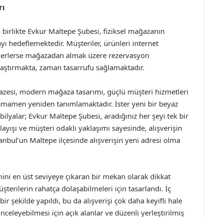
rı
a birlikte Evkur Maltepe Şubesi, fiziksel mağazanın
ı hedeflemektedir. Müşteriler, ürünleri internet
 dilerlerse mağazadan almak üzere rezervasyon
aylaştırmakta, zaman tasarrufu sağlamaktadır.
azesi, modern mağaza tasarımı, güçlü müşteri hizmetleri
tamamen yeniden tanımlamaktadır. İster yeni bir beyaz
bilyalar; Evkur Maltepe Şubesi, aradığınız her şeyi tek bir
nlayışı ve müşteri odaklı yaklaşımı sayesinde, alışverişin
tanbul’un Maltepe ilçesinde alışverişin yeni adresi olma
ini en üst seviyeye çıkaran bir mekan olarak dikkat
şterilerin rahatça dolaşabilmeleri için tasarlandı. İç
r şekilde yapıldı, bu da alışverişi çok daha keyifli hale
inceleyebilmesi için açık alanlar ve düzenli yerleştirilmiş