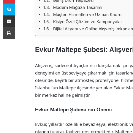
Geniş Ürün Yelpazesi
Skype
Modern Mağaza Tasarımı
Müşteri Hizmetleri ve Uzman Kadro
E-Posta ile paylaş
Kişiye Özel Çözüm ve Kampanyalar
Yazdır
Dijital Altyapı ve Online Alışveriş İmkanları
Evkur Maltepe Şubesi: Alışver
Alışveriş, sadece ihtiyaçlarınızı karşılamak için 
deneyimi en üst seviyeye çıkarmak için tasarla
ötesinde, keyifli bir atmosfer, profesyonel hiz
İstanbul’un Maltepe ilçesinde yer alan Evkur Mal
bir merkez haline gelmiştir.
Evkur Maltepe Şubesi’nin Önemi
Evkur, yıllardır özellikle beyaz eşya, elektroni
planda tutarak faaliyet göstermektedir. Maltepe