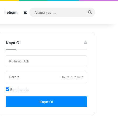
Sitemap
Arama
İletişim
yap
...
Kayıt Ol
Unuttunuz mu?
Beni hatırla
Kayıt Ol