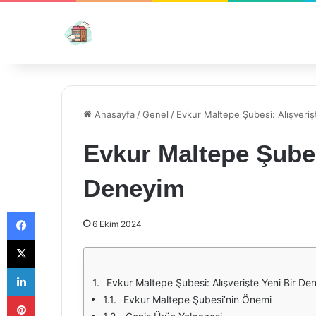
Anasayfa
/
Genel
/
Evkur Maltepe Şubesi: Alışveriş
Evkur Maltepe Şubes
Deneyim
Facebook
6 Ekim 2024
X
LinkedIn
Evkur Maltepe Şubesi: Alışverişte Yeni Bir De
Pinterest
Evkur Maltepe Şubesi’nin Önemi