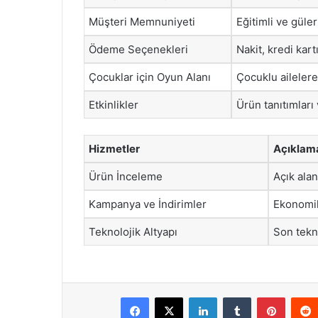
Müşteri Memnuniyeti
Eğitimli ve güle
Ödeme Seçenekleri
Nakit, kredi kart
Çocuklar için Oyun Alanı
Çocuklu ailelere
Etkinlikler
Ürün tanıtımları 
Hizmetler
Açıklam
Ürün İnceleme
Açık ala
Kampanya ve İndirimler
Ekonomik 
Teknolojik Altyapı
Son tekno
Facebook
X
LinkedIn
Tumblr
Pintere