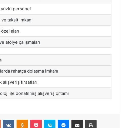
r yüzlü personel
ı ve taksit imkanı
 özel alan
ve atölye çalışmaları
a
nlarda rahatça dolaşma imkanı
alışveriş fırsatları
loji ile donatılmış alışveriş ortamı
st
Reddit
VKontakte
Odnoklassniki
Pocket
Skype
Messenger
E-Posta ile paylaş
Yazdır