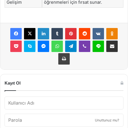
Gelişim
öğrenmeleri için fırsat sunar.
Facebook
X
LinkedIn
Tumblr
Pinterest
Reddit
VKontakte
Odnok
Pocket
Skype
Messenger
WhatsApp
Telegram
Viber
Line
E-Posta ile payla
Yazdır
Kayıt Ol
Unuttunuz mu?