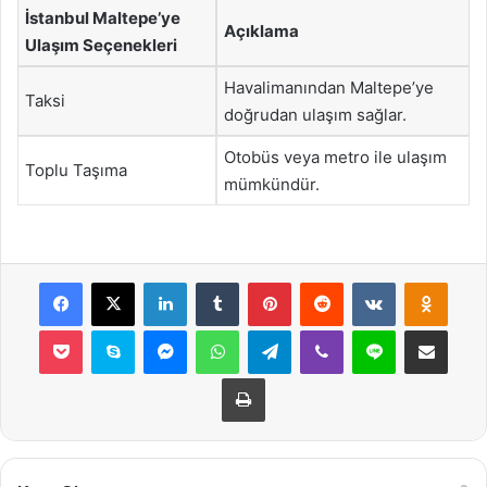
İstanbul Maltepe’ye
Açıklama
Ulaşım Seçenekleri
Havalimanından Maltepe’ye
Taksi
doğrudan ulaşım sağlar.
Otobüs veya metro ile ulaşım
Toplu Taşıma
mümkündür.
Facebook
X
LinkedIn
Tumblr
Pinterest
Reddit
VKontakte
Odnok
Pocket
Skype
Messenger
WhatsApp
Telegram
Viber
Line
E-Posta ile payla
Yazdır