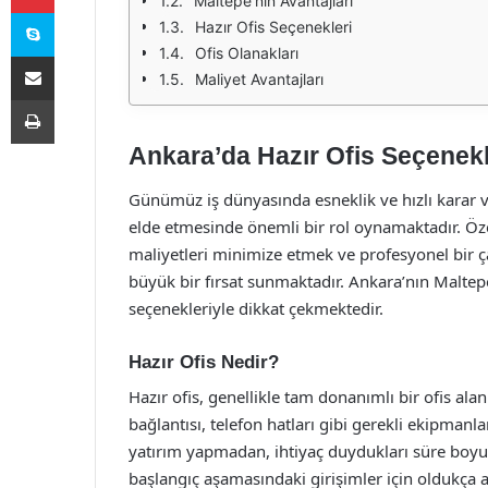
Maltepe'nin Avantajları
Skype
Hazır Ofis Seçenekleri
Ofis Olanakları
E-Posta ile paylaş
Maliyet Avantajları
Yazdır
Ankara’da Hazır Ofis Seçenekle
Günümüz iş dünyasında esneklik ve hızlı karar 
elde etmesinde önemli bir rol oynamaktadır. Özell
maliyetleri minimize etmek ve profesyonel bir ç
büyük bir fırsat sunmaktadır. Ankara’nın Maltepe 
seçenekleriyle dikkat çekmektedir.
Hazır Ofis Nedir?
Hazır ofis, genellikle tam donanımlı bir ofis alan
bağlantısı, telefon hatları gibi gerekli ekipmanla
yatırım yapmadan, ihtiyaç duydukları süre boyunc
başlangıç aşamasındaki girişimler için oldukça av