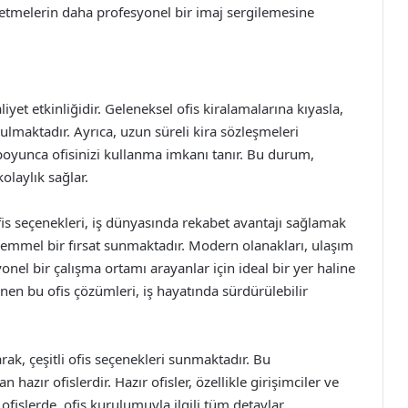
şletmelerin daha profesyonel bir imaj sergilemesine
iyet etkinliğidir. Geleneksel ofis kiralamalarına kıyasla,
nulmaktadır. Ayrıca, uzun süreli kira sözleşmeleri
oyunca ofisinizi kullanma imkanı tanır. Bu durum,
olaylık sağlar.
is seçenekleri, iş dünyasında rekabet avantajı sağlamak
ükemmel bir fırsat sunmaktadır. Modern olanakları, ulaşım
yonel bir çalışma ortamı arayanlar için ideal bir yer haline
lenen bu ofis çözümleri, iş hayatında sürdürülebilir
arak, çeşitli ofis seçenekleri sunmaktadır. Bu
hazır ofislerdir. Hazır ofisler, özellikle girişimciler ve
ofislerde, ofis kurulumuyla ilgili tüm detaylar