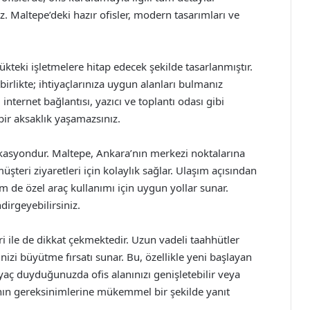
z. Maltepe’deki hazır ofisler, modern tasarımları ve
lükteki işletmelere hitap edecek şekilde tasarlanmıştır.
e birlikte; ihtiyaçlarınıza uygun alanları bulmanız
nternet bağlantısı, yazıcı ve toplantı odası gibi
bir aksaklık yaşamazsınız.
lokasyondur. Maltepe, Ankara’nın merkezi noktalarına
teri ziyaretleri için kolaylık sağlar. Ulaşım açısından
 de özel araç kullanımı için uygun yollar sunar.
irgeyebilirsiniz.
ri ile de dikkat çekmektedir. Uzun vadeli taahhütler
inizi büyütme fırsatı sunar. Bu, özellikle yeni başlayan
tiyaç duyduğunuzda ofis alanınızı genişletebilir veya
ının gereksinimlerine mükemmel bir şekilde yanıt