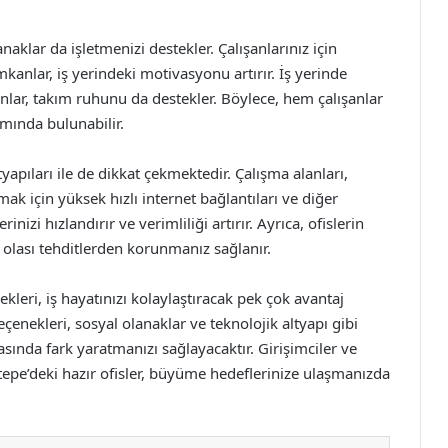
naklar da işletmenizi destekler. Çalışanlarınız için
imkanlar, iş yerindeki motivasyonu artırır. İş yerinde
anlar, takım ruhunu da destekler. Böylece, hem çalışanlar
amında bulunabilir.
tyapıları ile de dikkat çekmektedir. Çalışma alanları,
k için yüksek hızlı internet bağlantıları ve diğer
inizi hızlandırır ve verimliliği artırır. Ayrıca, ofislerin
k olası tehditlerden korunmanız sağlanır.
kleri, iş hayatınızı kolaylaştıracak pek çok avantaj
enekleri, sosyal olanaklar ve teknolojik altyapı gibi
asında fark yaratmanızı sağlayacaktır. Girişimciler ve
tepe’deki hazır ofisler, büyüme hedeflerinize ulaşmanızda