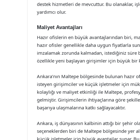
destek hizmetleri de mevcuttur. Bu olanaklar, i
yardımcı olur.
Maliyet Avantajları
Hazır ofislerin en büyük avantajlarından biri, mal
hazır ofisler genellikle daha uygun fiyatlarla su
imzalamak zorunda kalmadan, istediğiniz süre b
özellikle yeni başlayan girişimler için büyük bir k
Ankara’nın Maltepe bölgesinde bulunan hazır of
isteyen girişimciler ve küçük işletmeler için m
kolaylığı ve maliyet etkinliği ile Maltepe, profes
gelmiştir. Girişimcilerin ihtiyaçlarına göre şekil
başarıya ulaşmalarına katkı sağlayacaktır.
Ankara, iş dünyasının kalbinin attığı bir şehir ol
seçeneklerden biri de Maltepe bölgesinde yer alan 
küçük işletmeler için büyük avantajlar sunar. Bu 