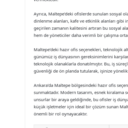
Ayrıca, Maltepe’deki ofislerde sunulan sosyal ola
dinlenme alanları, kafe ve etkinlik alanları gibi 
geçirilen zamanın kalitesini artıran bu sosyal al
hem de yöneticiler daha verimli bir çalışma ort
Maltepe’deki hazır ofis seçenekleri, teknolojik al
günümüz iş dünyasının gereksinimlerini karşılama
teknolojik olanaklarla donatılmıştır. Bu, iş süreçler
güvenliği de ön planda tutularak, işinize yöneli
Ankara’da Maltepe bölgesindeki hazır ofis seçene
sunmaktadır. Modern tasarım, esnek kiralama seç
unsurlar bir araya geldiğinde, bu ofisler iş düny
küçük işletmeler için ideal bir çözüm sunan Mal
önemli bir rol oynayacaktır.