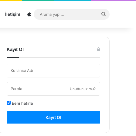
Sitemap
Arama
İletişim
yap
...
Kayıt Ol
Unuttunuz mu?
Beni hatırla
Kayıt Ol