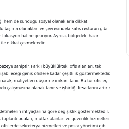
ğı hem de sunduğu sosyal olanaklarla dikkat
lu taşıma olanakları ve çevresindeki kafe, restoran gibi
ir lokasyon haline getiriyor. Ayrıca, bölgedeki hazır
 ile dikkat çekmektedir.
pazeye sahiptir. Farklı büyüklükteki ofis alanları, tek
lışabileceği geniş ofislere kadar çeşitlilik göstermektedir.
unarak, maliyetleri düşürme imkanı tanır. Bu tür ofisler,
a çalışmasına olanak tanır ve işbirliği fırsatlarını artırır.
şletmelerin ihtiyaçlarına göre değişiklik göstermektedir.
ı, toplantı odaları, mutfak alanları ve güvenlik hizmetleri
ı ofislerde sekreterya hizmetleri ve posta yönetimi gibi