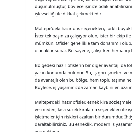
düşünülmüştür, böylece işinize odaklanabilirsini
işlevselliği ile dikkat çekmektedir.
Maltepe’deki hazır ofis seçenekleri, farklı büyük
İster tek başınıza çalışıyor olun, ister bir ekip il
mümkün. Ofisler genellikle tam donanımlı olup, i
olanaklar sunar. Bu sayede, çalışırken herhangi 
Bölgedeki hazır ofislerin bir diğer avantajı da 
yakın konumda bulunur. Bu, iş görüşmeleri ve müş
da avantajlı olan bu bölge, hem toplu taşıma hem
Böylece, iş yaşamınızda zaman kaybını en aza ind
Maltepe’deki hazır ofisler, esnek kira sözleşmele
vermeden, kısa süreli kiralama seçenekleri ile iş
işletmeler için riskleri azaltan bir durumdur. İh
daraltabilirsiniz. Bu esneklik, modern iş yaşam
vermektedir.