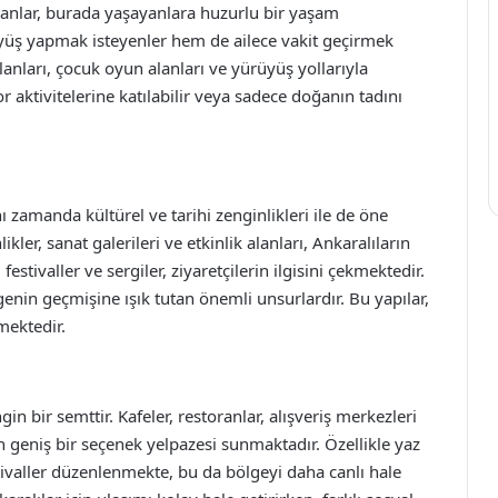
alanlar, burada yaşayanlara huzurlu bir yaşam
yüş yapmak isteyenler hem de ailece vakit geçirmek
 alanları, çocuk oyun alanları ve yürüyüş yollarıyla
or aktivitelerine katılabilir veya sadece doğanın tadını
nı zamanda kültürel ve tarihi zenginlikleri ile de öne
ikler, sanat galerileri ve etkinlik alanları, Ankaralıların
estivaller ve sergiler, ziyaretçilerin ilgisini çekmektedir.
lgenin geçmişine ışık tutan önemli unsurlardır. Bu yapılar,
mektedir.
 bir semttir. Kafeler, restoranlar, alışveriş merkezleri
in geniş bir seçenek yelpazesi sunmaktadır. Özellikle yaz
stivaller düzenlenmekte, bu da bölgeyi daha canlı hale