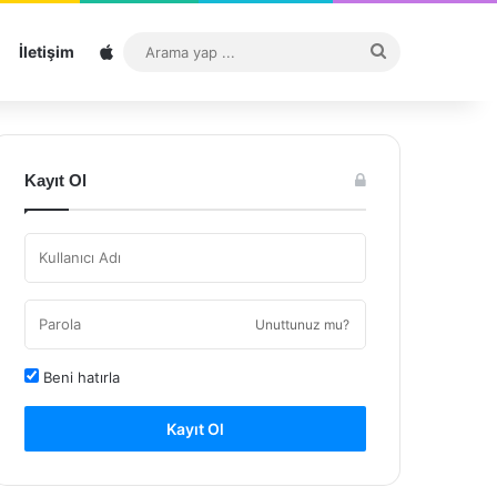
Sitemap
Arama
İletişim
yap
...
Kayıt Ol
Unuttunuz mu?
Beni hatırla
Kayıt Ol