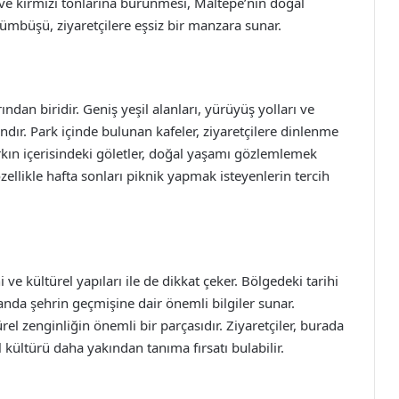
 ve kırmızı tonlarına bürünmesi, Maltepe’nin doğal
cümbüşü, ziyaretçilere eşsiz bir manzara sunar.
ndan biridir. Geniş yeşil alanları, yürüyüş yolları ve
andır. Park içinde bulunan kafeler, ziyaretçilere dinlenme
rkın içerisindeki göletler, doğal yaşamı gözlemlemek
 özellikle hafta sonları piknik yapmak isteyenlerin tercih
i ve kültürel yapıları ile de dikkat çeker. Bölgedeki tarihi
amanda şehrin geçmişine dair önemli bilgiler sunar.
el zenginliğin önemli bir parçasıdır. Ziyaretçiler, burada
 kültürü daha yakından tanıma fırsatı bulabilir.