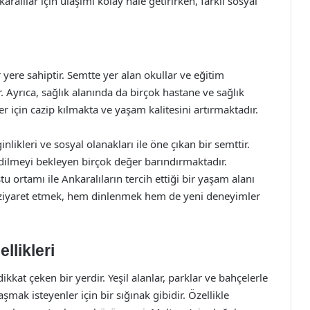
alılar için ulaşımı kolay hale getirirken, farklı sosyal
 yere sahiptir. Semtte yer alan okullar ve eğitim
. Ayrıca, sağlık alanında da birçok hastane ve sağlık
 için cazip kılmakta ve yaşam kalitesini artırmaktadır.
nlikleri ve sosyal olanakları ile öne çıkan bir semttir.
edilmeyi bekleyen birçok değer barındırmaktadır.
tu ortamı ile Ankaralıların tercih ettiği bir yaşam alanı
 ziyaret etmek, hem dinlenmek hem de yeni deneyimler
llikleri
ikkat çeken bir yerdir. Yeşil alanlar, parklar ve bahçelerle
mak isteyenler için bir sığınak gibidir. Özellikle