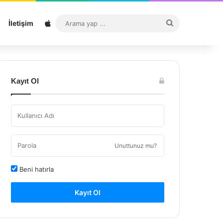
Sitemap
Arama
İletişim
yap
...
Kayıt Ol
Unuttunuz mu?
Beni hatırla
Kayıt Ol