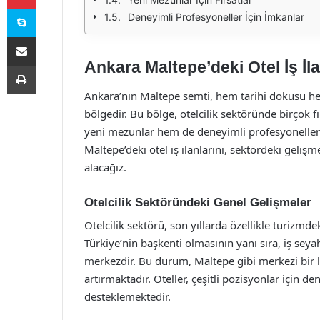
Skype
Deneyimli Profesyoneller İçin İmkanlar
E-Posta ile paylaş
Ankara Maltepe’deki Otel İş İla
Yazdır
Ankara’nın Maltepe semti, hem tarihi dokusu he
bölgedir. Bu bölge, otelcilik sektöründe birçok fı
yeni mezunlar hem de deneyimli profesyoneller i
Maltepe’deki otel iş ilanlarını, sektördeki geliş
alacağız.
Otelcilik Sektöründeki Genel Gelişmeler
Otelcilik sektörü, son yıllarda özellikle turizmdek
Türkiye’nin başkenti olmasının yanı sıra, iş seya
merkezdir. Bu durum, Maltepe gibi merkezi bir l
artırmaktadır. Oteller, çeşitli pozisyonlar için 
desteklemektedir.