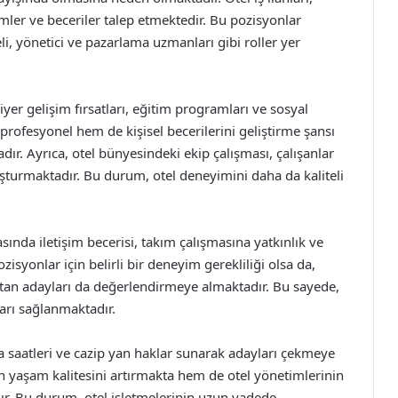
nimler ve beceriler talep etmektedir. Bu pozisyonlar
li, yönetici ve pazarlama uzmanları gibi roller yer
iyer gelişim fırsatları, eğitim programları ve sosyal
profesyonel hem de kişisel becerilerini geliştirme şansı
dır. Ayrıca, otel bünyesindeki ekip çalışması, çalışanlar
luşturmaktadır. Bu durum, otel deneyimini daha da kaliteli
rasında iletişim becerisi, takım çalışmasına yatkınlık ve
isyonlar için belirli bir deneyim gerekliliği olsa da,
 atan adayları da değerlendirmeye almaktadır. Bu sayede,
arı sağlanmaktadır.
a saatleri ve cazip yan haklar sunarak adayları çekmeye
ın yaşam kalitesini artırmakta hem de otel yönetimlerinin
ır. Bu durum, otel işletmelerinin uzun vadede