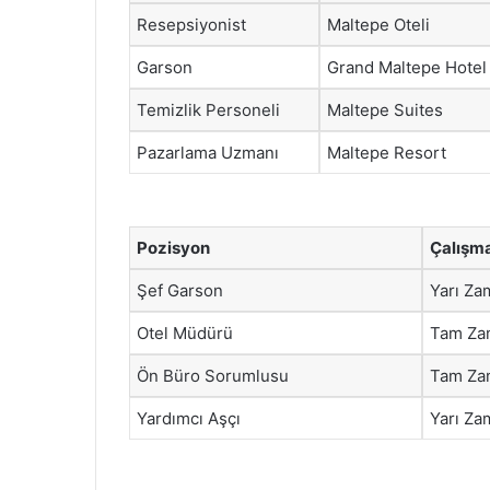
Resepsiyonist
Maltepe Oteli
Garson
Grand Maltepe Hotel
Temizlik Personeli
Maltepe Suites
Pazarlama Uzmanı
Maltepe Resort
Pozisyon
Çalışma
Şef Garson
Yarı Za
Otel Müdürü
Tam Za
Ön Büro Sorumlusu
Tam Za
Yardımcı Aşçı
Yarı Za