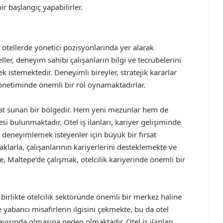
ir başlangıç yapabilirler.
 otellerde yönetici pozisyonlarında yer alarak
teller, deneyim sahibi çalışanların bilgi ve tecrübelerini
k istemektedir. Deneyimli bireyler, stratejik kararlar
l yönetiminde önemli bir rol oynamaktadırlar.
ırsat sunan bir bölgedir. Hem yeni mezunlar hem de
si bulunmaktadır. Otel iş ilanları, kariyer gelişiminde
deneyimlemek isteyenler için büyük bir fırsat
klarla, çalışanlarının kariyerlerini desteklemekte ve
, Maltepe’de çalışmak, otelcilik kariyerinde önemli bir
 birlikte otelcilik sektöründe önemli bir merkez haline
 yabancı misafirlerin ilgisini çekmekte, bu da otel
rayışında olmasına neden olmaktadır. Otel iş ilanları,