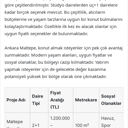
göre çeşitlendirilmiştir. Stüdyo dairelerden üç+1 dairelere
kadar birçok seçenek mevcut. Bu çeşitlilik, alıcıların
bütçelerine ve yaşam tarzlarına uygun bir konut bulmalarını
kolaylaştırmaktadır. Özellikle ilk kez ev alacak olanlar için
uygun fiyatlı seçenekler de bulunmaktadır.
Ankara Maltepe, konut almak isteyenler için pek çok avantaj
sunmaktadır. Modern yaşam alanları, uygun fiyatlar ve
sosyal olanaklar, bu bölgeyi cazip kılmaktadır. Yatırım
yapmak isteyenler için de gelecekte değer kazanma
potansiyeli yüksek bir bölge olarak öne çıkmaktadır.
Fiyat
Daire
Sosyal
Proje Adı
Aralığı
Metrekare
Tipi
Olanaklar
(TL)
1.200.000
Havuz,
Maltepe
2+1
–
100 m²
Spor