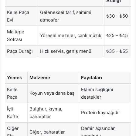
Aralığı
Kelle Paça
Geleneksel tarif, samimi
₺30 – ₺50
Evi
atmosfer
Maltepe
Yöresel mezeler, canlı müzik
₺25 – ₺45
Sofrası
Paça Durağı
Hızlı servis, geniş menü
₺35 – ₺55
Yemek
Malzeme
Faydaları
Kelle
Eklem sağlığını
Koyun veya dana başı
Paça
destekler
İçli
Bulghur, kıyma,
Protein kaynağıdır
Köfte
baharatlar
Ciğer
Demir açısından
Ciğer, baharatlar
Şiş
zengindir