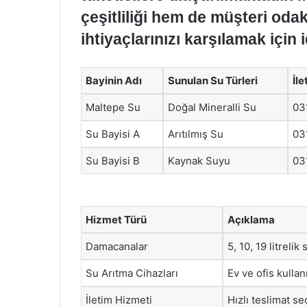
çeşitliliği hem de müşteri odakl
ihtiyaçlarınızı karşılamak için i
Bayinin Adı
Sunulan Su Türleri
İle
Maltepe Su
Doğal Mineralli Su
03
Su Bayisi A
Arıtılmış Su
03
Su Bayisi B
Kaynak Suyu
03
Hizmet Türü
Açıklama
Damacanalar
5, 10, 19 litreli
Su Arıtma Cihazları
Ev ve ofis kullan
İletim Hizmeti
Hızlı teslimat s