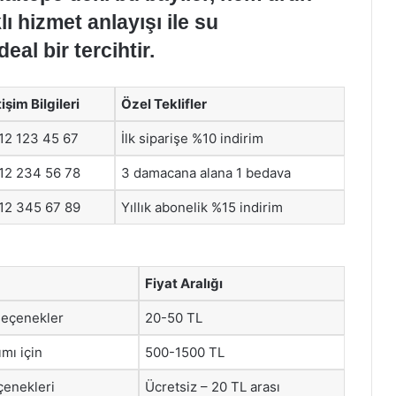
ı hizmet anlayışı ile su
deal bir tercihtir.
tişim Bilgileri
Özel Teklifler
12 123 45 67
İlk siparişe %10 indirim
12 234 56 78
3 damacana alana 1 bedava
12 345 67 89
Yıllık abonelik %15 indirim
Fiyat Aralığı
k seçenekler
20-50 TL
ımı için
500-1500 TL
eçenekleri
Ücretsiz – 20 TL arası