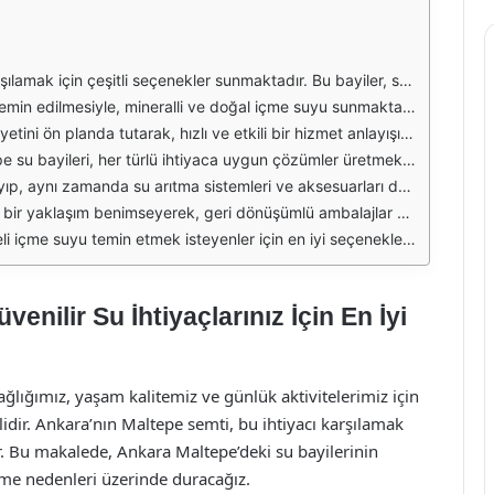
nsan vücudu için hayati öneme sahiptir ve bu nedenle kaliteli suya erişim sağlamak son derece önemlidir. Maltepe bölgesindeki su bayileri, geniş ürün yelpazesi ile hem bireysel hem de kurumsal müşterilere hitap etmektedir.
edilmektedir. Maltepe’deki su bayileri, düzenli olarak su analizi yaparak, ürünlerinin kalitesini sürekli kontrol altında tutmaktadır. Bu da, tüketicilerin güvenle su satın alabilmesini sağlamaktadır.
laydır. Telefon veya online sipariş sistemi ile birkaç tıklama ile ihtiyacınız olan suyu temin edebilirsiniz. Hızlı teslimat hizmeti, acil su ihtiyaçlarınızda büyük bir avantaj sağlamaktadır.
seçenekleri ile ev ve iş yerleri için ideal çözümler sunulmaktadır. Ayrıca, bayiler genellikle düzenli alım yapan müşterilerine özel indirimler ve kampanyalar sunarak, maliyetleri düşürmektedir.
erlerinde suyun kalitesini artırmak ve sağlıklı bir içme suyu elde etmek amacıyla kullanılmaktadır. Bu sayede, tüketiciler hem güvenli suya ulaşmakta hem de su tasarrufu sağlamaktadır.
anın korunmasına katkı sağlamakta hem de tüketicilerin çevre bilincini artırmaktadır. Su bayileri, çevreye duyarlı hizmet anlayışları ile de takdir toplamaktadır.
oğru kaynaklardan temin edilerek, tüketicilere ulaştırılmaktadır. Maltepe’deki bu bayiler, hem ürün çeşitliliği hem de müşteri odaklı hizmet anlayışı ile su ihtiyaçlarınızı karşılamak için ideal bir tercihtir.
enilir Su İhtiyaçlarınız İçin En İyi
ağlığımız, yaşam kalitemiz ve günlük aktivitelerimiz için
idir. Ankara’nın Maltepe semti, bu ihtiyacı karşılamak
r. Bu makalede, Ankara Maltepe’deki su bayilerinin
ilme nedenleri üzerinde duracağız.