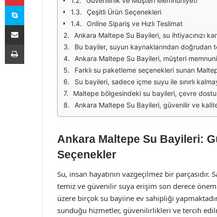
Güvenilirlik ve Müşteri Memnuniyeti
Skype
Çeşitli Ürün Seçenekleri
Online Sipariş ve Hızlı Teslimat
E-Posta ile paylaş
Ankara Maltepe Su Bayileri, su ihtiyacınızı karşılamak için çeşitli seçenekler sunmaktadır. Bu bayiler, sağlıklı ve güvenilir içme suyu temininde önemli bir rol oynamaktadır. Su, i
Yazdır
Bu bayiler, suyun kaynaklarından doğrudan temin edilmesiyle, mineralli ve doğal içme suyu sunmaktadır. Doğal su, sağlığa faydalı mineraller içerdiği için tercih 
Ankara Maltepe Su Bayileri, müşteri memnuniyetini ön planda tutarak, hızlı ve etkili bir hizmet anlayışı ile çalışmaktadır. Su siparişi vermek oldukça ko
Farklı su paketleme seçenekleri sunan Maltepe su bayileri, her türlü ihtiyaca uygun çözümler üretmektedir. 5 litrelik, 10 litrelik ve 19 litrelik damacana 
Su bayileri, sadece içme suyu ile sınırlı kalmayıp, aynı zamanda su arıtma sistemleri ve aksesuarları da sunmaktadır. Bu sistemler, evlerde veya iş y
Maltepe bölgesindeki su bayileri, çevre dostu bir yaklaşım benimseyerek, geri dönüşümlü ambalajlar kullanmaktadır. Bu durum, hem doğ
Ankara Maltepe Su Bayileri, güvenilir ve kaliteli içme suyu temin etmek isteyenler için en iyi seçeneklerden biridir. Sağlıklı yaşamın temel taşlarından biri olan su, d
Ankara Maltepe Su Bayileri: Güv
Seçenekler
Su, insan hayatının vazgeçilmez bir parçasıdır. S
temiz ve güvenilir suya erişim son derece öneml
üzere birçok su bayiine ev sahipliği yapmaktadı
sunduğu hizmetler, güvenilirlikleri ve tercih ed