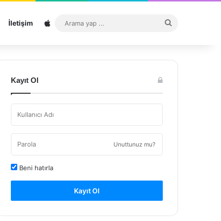
Sitemap
Arama
İletişim
yap
...
Kayıt Ol
Unuttunuz mu?
Beni hatırla
Kayıt Ol