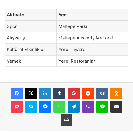
Aktivite
Yer
Spor
Maltepe Parkı
Alışveriş
Maltepe Alışveriş Merkezi
Kültürel Etkinlikler
Yerel Tiyatro
Yemek
Yerel Restoranlar
Facebook
X
LinkedIn
Tumblr
Pinterest
Reddit
VKontakte
Odnok
Pocket
Skype
Messenger
WhatsApp
Telegram
Viber
Line
E-Posta ile payla
Yazdır