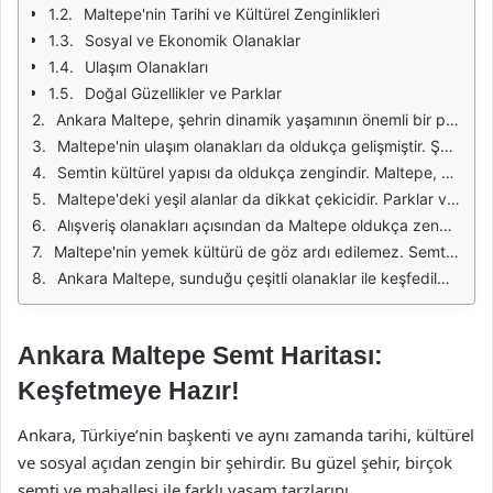
Maltepe'nin Tarihi ve Kültürel Zenginlikleri
Sosyal ve Ekonomik Olanaklar
Ulaşım Olanakları
Doğal Güzellikler ve Parklar
Ankara Maltepe, şehrin dinamik yaşamının önemli bir parçasıdır. Bu semt, hem yerleşim alanları hem de sosyal olanaklarıyla dikkat çekmektedir. Modern konut projeleri, alışveriş merkezleri ve sosyal tesisler, Maltepe'nin sunduğu olanaklar arasında yer almaktadır. Özellikle genç nüfusun yoğun olduğu bu bölgede, sosyal yaşam oldukça aktiftir.
Maltepe'nin ulaşım olanakları da oldukça gelişmiştir. Şehir içi toplu taşıma araçları, bu semti diğer bölgelere bağlayan en önemli unsurlardandır. Metro hatları, otobüs seferleri ve dolmuşlar, Maltepe'den şehrin farklı noktalarına hızlı ve kolay bir şekilde ulaşmanızı sağlar. Bu durum, hem yerli halk hem de ziyaretçiler için büyük bir avantaj sunmaktadır.
Semtin kültürel yapısı da oldukça zengindir. Maltepe, çeşitli kültürel etkinliklere ev sahipliği yaparak, sosyal hayatı renklendirmektedir. Yerel sanat galerileri, tiyatrolar ve konser alanları, bu kültürel zenginliğin bir parçasıdır. Ayrıca, semtte düzenlenen festivaller ve organizasyonlar, halkın bir araya gelmesine olanak tanır.
Maltepe'deki yeşil alanlar da dikkat çekicidir. Parklar ve rekreasyon alanları, hem dinlenmek hem de spor yapmak isteyenler için ideal mekanlardır. Aileler, çocuklarıyla birlikte bu alanlarda vakit geçirirken, gençler de spor yaparak sağlıklı bir yaşam sürmektedir. Bu durum, Maltepe'nin yaşam kalitesini artıran unsurlardan biridir.
Alışveriş olanakları açısından da Maltepe oldukça zengindir. Semtte bulunan alışveriş merkezleri, hem yerli hem de uluslararası markaların ürünlerini sunmaktadır. Bu merkezlerde, giyimden teknolojiye, ev eşyalarından yiyeceklere kadar geniş bir ürün yelpazesi bulunmaktadır. Ayrıca, yerel pazarlarda taze gıda ve el yapımı ürünler bulmak da mümkündür.
Maltepe'nin yemek kültürü de göz ardı edilemez. Semtteki restoranlar ve kafeler, farklı mutfaklardan lezzetler sunarak ziyaretçilerin damak zevkine hitap etmektedir. Özellikle yerel lezzetler ve sokak yemekleri, Maltepe'nin gastronomik açıdan ne denli zengin olduğunu göstermektedir. Herkesin damak tadına uygun bir şeyler bulması mümkündür.
Ankara Maltepe, sunduğu çeşitli olanaklar ile keşfedilmeyi bekleyen bir semttir. Hem sosyal hem de kültürel aktiviteleriyle, Maltepe, hem yerli halk hem de ziyaretçiler için cazip bir yaşam alanı sunmaktadır. Bu nedenle, Maltepe'yi keşfetmek, Ankara'nın farklı yönlerini tanımak için harika bir fırsat olacaktır.
Ankara Maltepe Semt Haritası:
Keşfetmeye Hazır!
Ankara, Türkiye’nin başkenti ve aynı zamanda tarihi, kültürel
ve sosyal açıdan zengin bir şehirdir. Bu güzel şehir, birçok
semti ve mahallesi ile farklı yaşam tarzlarını