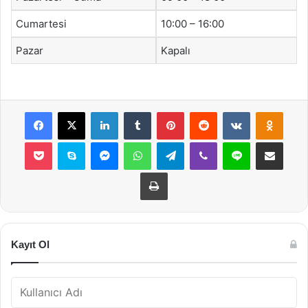
Cumartesi
10:00 – 16:00
Pazar
Kapalı
Facebook
X
LinkedIn
Tumblr
Pinterest
Reddit
VKontakte
Odnok
Pocket
Skype
Messenger
WhatsApp
Telegram
Viber
Line
E-Posta ile payla
Yazdır
Kayıt Ol