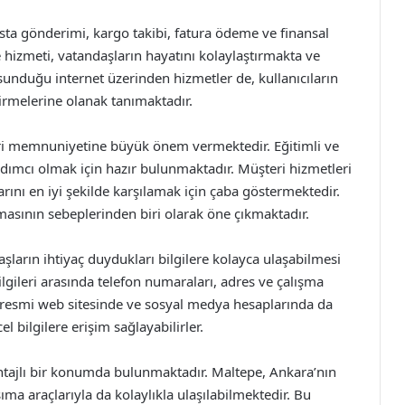
ta gönderimi, kargo takibi, fatura ödeme ve finansal
 hizmeti, vatandaşların hayatını kolaylaştırmakta ve
sunduğu internet üzerinden hizmetler de, kullanıcıların
ştirmelerine olanak tanımaktadır.
ri memnuniyetine büyük önem vermektedir. Eğitimli ve
ardımcı olmak için hazır bulunmaktadır. Müşteri hizmetleri
çlarını en iyi şekilde karşılamak için çaba göstermektedir.
masının sebeplerinden biri olarak öne çıkmaktadır.
aşların ihtiyaç duydukları bilgilere kolayca ulaşabilmesi
ilgileri arasında telefon numaraları, adres ve çalışma
’nin resmi web sitesinde ve sosyal medya hesaplarında da
l bilgilere erişim sağlayabilirler.
antajlı bir konumda bulunmaktadır. Maltepe, Ankara’nın
ıma araçlarıyla da kolaylıkla ulaşılabilmektedir. Bu