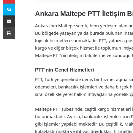
Skype
Ankara Maltepe PTT İletişim Bil
E-Posta ile paylaş
Ankara’nın Maltepe semti, hem yerleşim alanları h
Yazdır
Bu bölgede yaşayan ya da burada bulunan insanla
lojistik hizmetleri sunmaktadır. PTT, yalnızca po
kargo ve diğer birçok hizmet ile toplumun ihti
Maltepe PTT’nin iletişim bilgilerine ve sunduğu h
PTT’nin Genel Hizmetleri
PTT, Türkiye genelinde geniş bir hizmet ağına sa
ödemeleri, bankacılık işlemleri ve daha birçok 
sıra, özellikle yerel halkın ihtiyaçlarına yöneli
Maltepe PTT şubesinde, çeşitli kargo hizmetleri i
bulunmaktadır. Ayrıca, bankacılık işlemleri iç
gibi işlemler yapılabilmektedir. Bu çeşitlilik, M
kolaylaştırmakta ve ihtiyaç duydukları hizmetlere