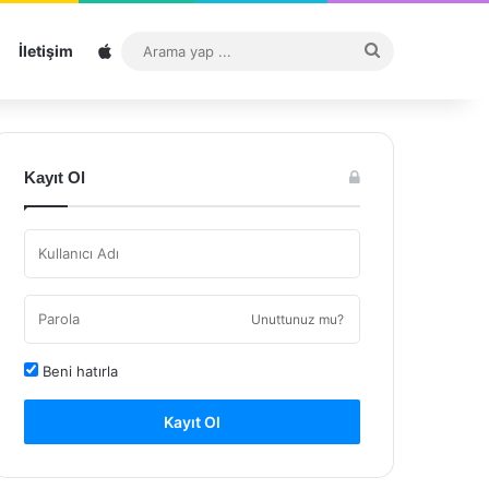
Sitemap
Arama
İletişim
yap
...
Kayıt Ol
Unuttunuz mu?
Beni hatırla
Kayıt Ol