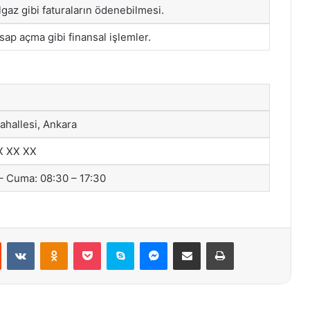
lgaz gibi faturaların ödenebilmesi.
sap açma gibi finansal işlemler.
hallesi, Ankara
X XX XX
– Cuma: 08:30 – 17:30
st
Reddit
VKontakte
Odnoklassniki
Pocket
Skype
Messenger
E-Posta ile paylaş
Yazdır