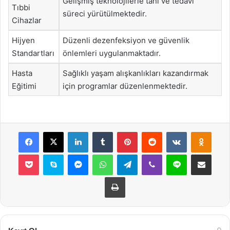
Gelişmiş teknolojilerle tanı ve tedavi
Tıbbi
süreci yürütülmektedir.
Cihazlar
Hijyen
Düzenli dezenfeksiyon ve güvenlik
Standartları
önlemleri uygulanmaktadır.
Hasta
Sağlıklı yaşam alışkanlıkları kazandırmak
Eğitimi
için programlar düzenlenmektedir.
Facebook
X
LinkedIn
Tumblr
Pinterest
Reddit
VKontakte
Odnok
Pocket
Skype
Messenger
WhatsApp
Telegram
Viber
Line
E-Posta ile payla
Yazdır