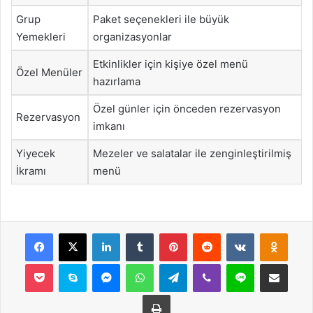
Grup
Paket seçenekleri ile büyük
Yemekleri
organizasyonlar
Etkinlikler için kişiye özel menü
Özel Menüler
hazırlama
Özel günler için önceden rezervasyon
Rezervasyon
imkanı
Yiyecek
Mezeler ve salatalar ile zenginleştirilmiş
İkramı
menü
Facebook
X
LinkedIn
Tumblr
Pinterest
Reddit
VKontakte
Odnok
Pocket
Skype
Messenger
WhatsApp
Telegram
Viber
Line
E-Posta ile payla
Yazdır