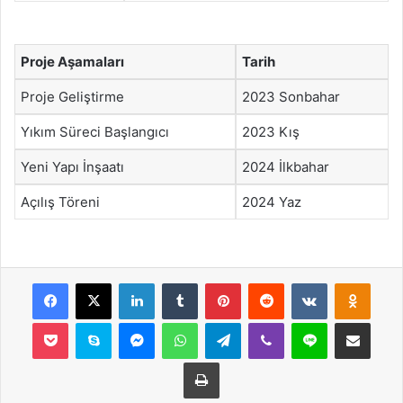
Proje Aşamaları
Tarih
Proje Geliştirme
2023 Sonbahar
Yıkım Süreci Başlangıcı
2023 Kış
Yeni Yapı İnşaatı
2024 İlkbahar
Açılış Töreni
2024 Yaz
Facebook
X
LinkedIn
Tumblr
Pinterest
Reddit
VKontakte
Odnok
Pocket
Skype
Messenger
WhatsApp
Telegram
Viber
Line
E-Posta ile payla
Yazdır