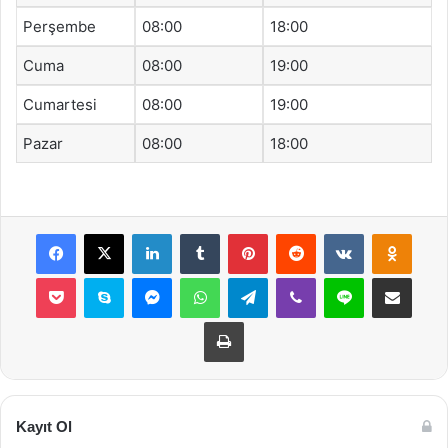
Perşembe
08:00
18:00
Cuma
08:00
19:00
Cumartesi
08:00
19:00
Pazar
08:00
18:00
Facebook
X
LinkedIn
Tumblr
Pinterest
Reddit
VKontakte
Odnok
Pocket
Skype
Messenger
WhatsApp
Telegram
Viber
Line
E-Posta ile payla
Yazdır
Kayıt Ol