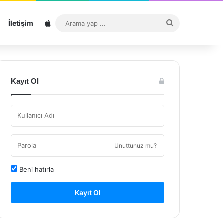
Sitemap
Arama
İletişim
yap
...
Kayıt Ol
Unuttunuz mu?
Beni hatırla
Kayıt Ol