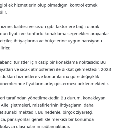
 gibi ek hizmetlerin olup olmadığını kontrol etmek,
lir.
izmet kalitesi ve sezon gibi faktörlere bağlı olarak
uygun fiyatlı ve konforlu konaklama seçenekleri arayanlar
aretçiler, ihtiyaçlarına ve bütçelerine uygun pansiyonu
irler.
ancı turistler için cazip bir konaklama noktasıdır. Bu
yatları ve sıcak atmosferleri ile dikkat çekmektedir. 2023
 sundukları hizmetlere ve konumlarına göre değişiklik
 dönemlerinde fiyatların artış göstermesi beklenmektedir.
eleri tarafından yönetilmektedir. Bu durum, konaklayan
le işletmeleri, misafirlerinin ihtiyaçlarını daha
t sunabilmektedir. Bu nedenle, birçok ziyaretçi,
rıca, pansiyonlar genellikle merkezi bir konumda
 kolayca ulaşmalarını sağlamaktadır.