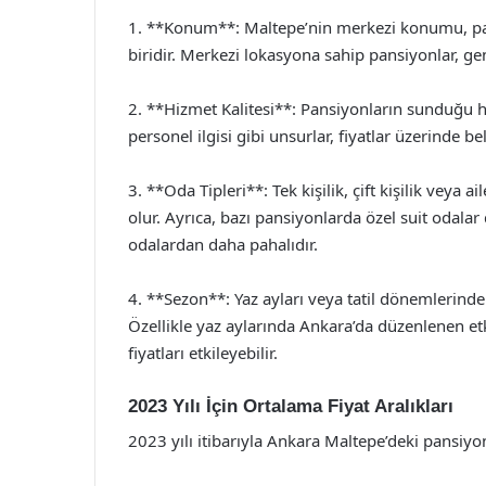
1. **Konum**: Maltepe’nin merkezi konumu, pans
biridir. Merkezi lokasyona sahip pansiyonlar, gen
2. **Hizmet Kalitesi**: Pansiyonların sunduğu hiz
personel ilgisi gibi unsurlar, fiyatlar üzerinde bel
3. **Oda Tipleri**: Tek kişilik, çift kişilik veya ai
olur. Ayrıca, bazı pansiyonlarda özel suit odala
odalardan daha pahalıdır.
4. **Sezon**: Yaz ayları veya tatil dönemlerinde t
Özellikle yaz aylarında Ankara’da düzenlenen etki
fiyatları etkileyebilir.
2023 Yılı İçin Ortalama Fiyat Aralıkları
2023 yılı itibarıyla Ankara Maltepe’deki pansiyon