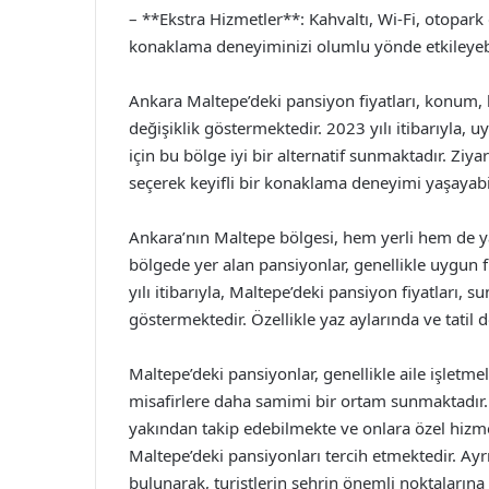
– **Ekstra Hizmetler**: Kahvaltı, Wi-Fi, otopark
konaklama deneyiminizi olumlu yönde etkileyebi
Ankara Maltepe’deki pansiyon fiyatları, konum, h
değişiklik göstermektedir. 2023 yılı itibarıyla, 
için bu bölge iyi bir alternatif sunmaktadır. Ziy
seçerek keyifli bir konaklama deneyimi yaşayabil
Ankara’nın Maltepe bölgesi, hem yerli hem de yab
bölgede yer alan pansiyonlar, genellikle uygun fi
yılı itibarıyla, Maltepe’deki pansiyon fiyatları,
göstermektedir. Özellikle yaz aylarında ve tatil
Maltepe’deki pansiyonlar, genellikle aile işletm
misafirlere daha samimi bir ortam sunmaktadır. Ai
yakından takip edebilmekte ve onlara özel hizme
Maltepe’deki pansiyonları tercih etmektedir. Ay
bulunarak, turistlerin şehrin önemli noktalarına