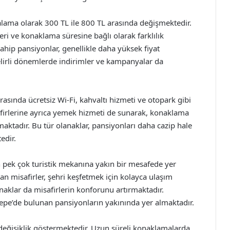
talama olarak 300 TL ile 800 TL arasında değişmektedir.
eri ve konaklama süresine bağlı olarak farklılık
ahip pansiyonlar, genellikle daha yüksek fiyat
belirli dönemlerde indirimler ve kampanyalar da
asında ücretsiz Wi-Fi, kahvaltı hizmeti ve otopark gibi
afirlerine ayrıca yemek hizmeti de sunarak, konaklama
aktadır. Bu tür olanaklar, pansiyonları daha cazip hale
edir.
pek çok turistik mekanına yakın bir mesafede yer
n misafirler, şehri keşfetmek için kolayca ulaşım
naklar da misafirlerin konforunu artırmaktadır.
ltepe’de bulunan pansiyonların yakınında yer almaktadır.
değişiklik göstermektedir. Uzun süreli konaklamalarda