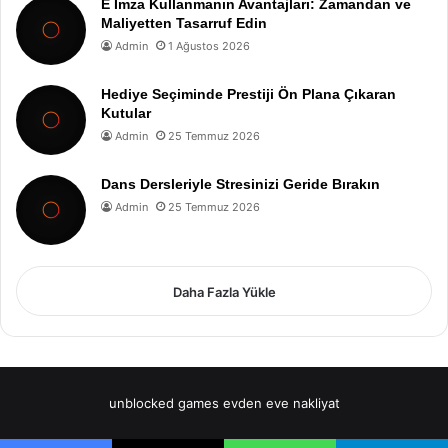
E İmza Kullanmanın Avantajları: Zamandan ve
Maliyetten Tasarruf Edin
Admin
1 Ağustos 2026
Hediye Seçiminde Prestiji Ön Plana Çıkaran
Kutular
Admin
25 Temmuz 2026
Dans Dersleriyle Stresinizi Geride Bırakın
Admin
25 Temmuz 2026
Daha Fazla Yükle
unblocked games
evden eve nakliyat