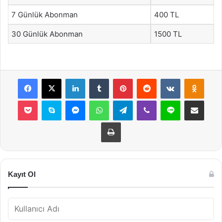
7 Günlük Abonman
400 TL
30 Günlük Abonman
1500 TL
Facebook
X
LinkedIn
Tumblr
Pinterest
Reddit
VKontakte
Odnok
Pocket
Skype
Messenger
WhatsApp
Telegram
Viber
Line
E-Posta ile payla
Yazdır
Kayıt Ol