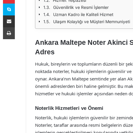
Hizmet Yelpazesi
Skype
Güvenilirlik ve Resmi İşlemler
Uzman Kadro ile Kaliteli Hizmet
E-Posta ile paylaş
Ulaşım Kolaylığı ve Müşteri Memnuniyeti
Yazdır
Ankara Maltepe Noter Akinci S
Adres
Hukuk, bireylerin ve toplumların düzenli bir şeki
noktada noterler, hukuki işlemlerin güvenilir ve r
oynar. Ankara’nın Maltepe semtinde yer alan Ak
önemli adreslerden biri haline gelmiştir. Bu m
hizmetler ve hukuki işlemler açısından neden do
Noterlik Hizmetleri ve Önemi
Noterlik, hukuki işlemlerin güvenilir bir zeminde
Noterler, taraflar arasında resmi belgelerin düze
işlemlerin gerçekleştirilmesi konularında yetkili