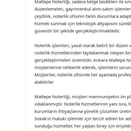
Maltepe Noterliği, sadece belge tasdikleri ile s
düzenlemeleri, gayrimenkul alım-satım işlemler
çeşitlilik, noterlik ofisinin farklı durumlara ada
hizmeti sunmak için teknolojik altyapısını sürek
güvenilir bir şekilde gerçekleştirilmektedir.
Noterlik işlemleri, yasal olarak belirli bir düze
noterlik hizmetlerinden faydalanmak isteyen bire
gerçekleştirmeleri önemlidir. Ankara Maltepe N
müşterilerine rehberlik ederek, işlemlerin sor
Müşteriler, noterlik ofisinde her aşamada profes
alabilirler.
Maltepe Noterliği, müşteri memnuniyetini ön pla
odaklanmıştır. Noterlik hizmetlerinin yanı sıra,
kurumların ihtiyaçlarına yönelik çözümler üret
Sokak’ın hukuki işlemler için tercih edilen bir ad
sunduğu hizmetler, her yaştan birey için erişilebi