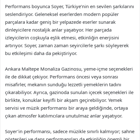
Performans boyunca Soyer, Türkiye’nin en sevilen şarkılarını
seslendiriyor. Geleneksel eserlerden modern popüler
parçalara kadar geniş bir yelpazede eserler sunarak
dinleyicilere nostaljik anlar yaşatıyor. Her parçada
izleyicilerin coşkuyla eşlik etmesi, etkinliğin enerjisini
artırıyor. Soyer, zaman zaman seyircilerle şarkı söyleyerek
bu etkileşimi daha da pekiştiriyor.
Ankara Maltepe Monaliza Gazinosu, yeme-içme seçenekleri
ile de dikkat çekiyor. Performans öncesi veya sonrası
misafirler, mekanın sunduğu lezzetli yemeklerin tadını
çıkarabiliyor. Ayrıca, gazinoda sunulan içecek seçenekleri ile
birlikte, konuklar keyifli bir akşam geçirebiliyor. Yemek
servisi ve müzik performansı bir araya geldiğinde, ortaya
çıkan atmosfer katılımcılara unutulmaz anlar yaşatıyor.
Soyer’in performansı, sadece müzikle sınırlı kalmıyor; sahne
gösterileri ve dans performansları da etkinliğin önemli bir