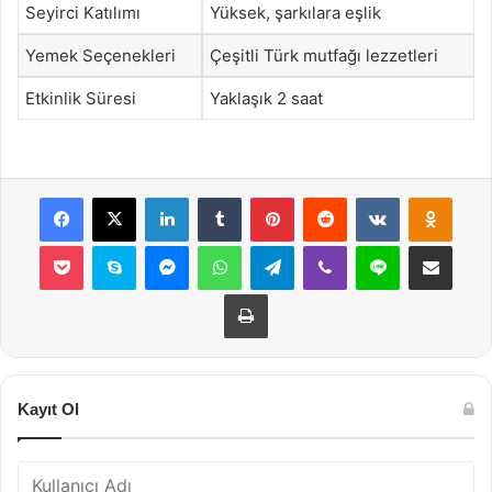
Seyirci Katılımı
Yüksek, şarkılara eşlik
Yemek Seçenekleri
Çeşitli Türk mutfağı lezzetleri
Etkinlik Süresi
Yaklaşık 2 saat
Facebook
X
LinkedIn
Tumblr
Pinterest
Reddit
VKontakte
Odnok
Pocket
Skype
Messenger
WhatsApp
Telegram
Viber
Line
E-Posta ile payla
Yazdır
Kayıt Ol