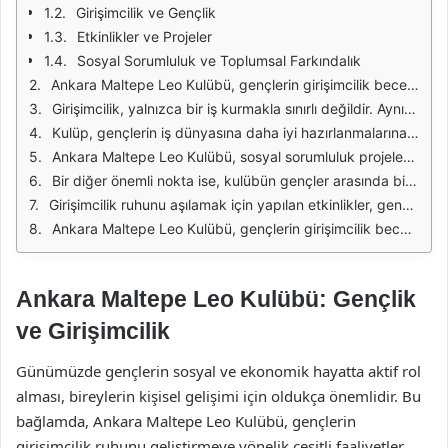
Girişimcilik ve Gençlik
Etkinlikler ve Projeler
Sosyal Sorumluluk ve Toplumsal Farkındalık
Ankara Maltepe Leo Kulübü, gençlerin girişimcilik becerilerini geliştirmek amacıyla çeşitli etkinlikler düzenlemektedir. Bu etkinlikler, gençlerin yaratıcı düşünme, problem çözme ve liderlik yeteneklerini geliştirmelerine yardımcı olur. Kulüp, gençlerin girişimci ruhunu beslemek için çalışarak, onlara ilham vermeyi hedefler.
Girişimcilik, yalnızca bir iş kurmakla sınırlı değildir. Aynı zamanda yenilikçi projeler geliştirmek, sosyal sorumluluk projeleri oluşturmak ve topluma katkıda bulunmak anlamına gelir. Ankara Maltepe Leo Kulübü, üyelerine bu konularda rehberlik ederek, onları girişimci birer birey haline getirmeyi amaçlar.
Kulüp, gençlerin iş dünyasına daha iyi hazırlanmalarına yardımcı olmak için çeşitli seminerler ve atölye çalışmaları düzenler. Bu etkinliklerde, deneyimli girişimciler ve uzmanlar, gençlere iş planı hazırlama, finans yönetimi ve pazarlama gibi konularda bilgi aktarır. Bu tür eğitimler, gençlerin girişimcilik alanında daha donanımlı olmalarını sağlar.
Ankara Maltepe Leo Kulübü, sosyal sorumluluk projeleri ile de dikkat çekmektedir. Kulüp üyeleri, toplumun ihtiyaçlarına duyarlılık göstererek, çeşitli yardım kampanyaları ve etkinlikleri organize ederler. Bu projeler, gençlerin sosyal girişimcilik becerilerini geliştirmelerine ve topluma fayda sağlamalarına olanak tanır.
Bir diğer önemli nokta ise, kulübün gençler arasında bir dayanışma ve iş birliği ortamı yaratmasıdır. Üyeler, birbirleriyle deneyimlerini paylaşarak, ortak projeler geliştirme fırsatı bulurlar. Bu sayede, gençler hem sosyal becerilerini geliştirir hem de güçlü bir network ağı oluştururlar.
Girişimcilik ruhunu aşılamak için yapılan etkinlikler, gençlerin hayallerini gerçeğe dönüştürmelerine yardımcı olur. Kulüp, girişimci fikirleri olan gençlerin projelerini destekleyerek, onlara gerekli kaynakları sağlar. Böylece, gençler kendi projelerini hayata geçirmek için cesaret bulurlar.
Ankara Maltepe Leo Kulübü, gençlerin girişimcilik becerilerini geliştirmeye yönelik etkinlikleri ile dikkat çekmektedir. Kulüp, gençlerin hem bireysel hem de toplumsal anlamda büyümelerine katkıda bulunarak, onların gelecekte başarılı girişimciler olmalarını sağlamayı hedefler.
Ankara Maltepe Leo Kulübü: Gençlik
ve Girişimcilik
Günümüzde gençlerin sosyal ve ekonomik hayatta aktif rol
alması, bireylerin kişisel gelişimi için oldukça önemlidir. Bu
bağlamda, Ankara Maltepe Leo Kulübü, gençlerin
girişimcilik ruhunu geliştirmeye yönelik çeşitli faaliyetler