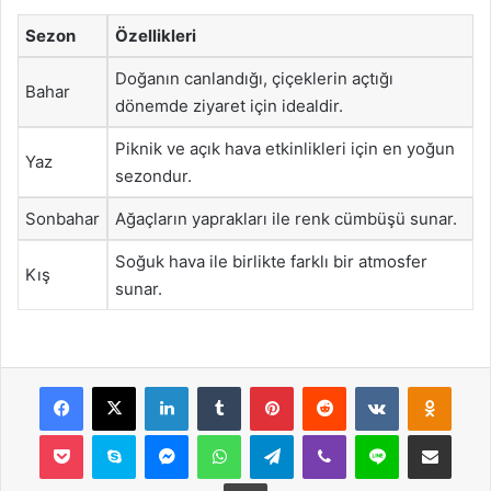
Sezon
Özellikleri
Doğanın canlandığı, çiçeklerin açtığı
Bahar
dönemde ziyaret için idealdir.
Piknik ve açık hava etkinlikleri için en yoğun
Yaz
sezondur.
Sonbahar
Ağaçların yaprakları ile renk cümbüşü sunar.
Soğuk hava ile birlikte farklı bir atmosfer
Kış
sunar.
Facebook
X
LinkedIn
Tumblr
Pinterest
Reddit
VKontakte
Odnok
Pocket
Skype
Messenger
WhatsApp
Telegram
Viber
Line
E-Posta ile payla
Yazdır