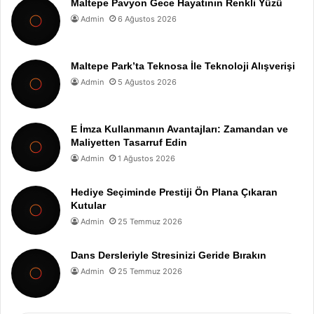
Maltepe Pavyon Gece Hayatının Renkli Yüzü
Admin
6 Ağustos 2026
Maltepe Park’ta Teknosa İle Teknoloji Alışverişi
Admin
5 Ağustos 2026
E İmza Kullanmanın Avantajları: Zamandan ve
Maliyetten Tasarruf Edin
Admin
1 Ağustos 2026
Hediye Seçiminde Prestiji Ön Plana Çıkaran
Kutular
Admin
25 Temmuz 2026
Dans Dersleriyle Stresinizi Geride Bırakın
Admin
25 Temmuz 2026