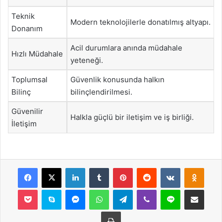
Teknik
Modern teknolojilerle donatılmış altyapı.
Donanım
Acil durumlara anında müdahale
Hızlı Müdahale
yeteneği.
Toplumsal
Güvenlik konusunda halkın
Bilinç
bilinçlendirilmesi.
Güvenilir
Halkla güçlü bir iletişim ve iş birliği.
İletişim
Facebook
X
LinkedIn
Tumblr
Pinterest
Reddit
VKontakte
Odnok
Pocket
Skype
Messenger
WhatsApp
Telegram
Viber
Line
E-Posta ile payla
Yazdır