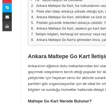
Skype
Ankara Maltepe Go Kart, hız tutkunlarının vazgeçilmez adreslerinden biridir. Burası sadece bir go-kart pisti değil, aynı zamanda aileler ve arkadaş grupları için eğle
Piste olan talep oldukça yüksek olduğu için, önceden rezervasyon yaptırmak faydalı olabilir. Özellikle hafta sonları ve tatil dönemlerinde yoğunluk artmaktad
E-Posta ile paylaş
Ankara Maltepe Go Kart, etkinlikler ve özel organizasyonlar için de uygun bir mekandır. Doğum günleri, şirket etkinlikleri ve diğer kutlamalar için özel paketler
Yazdır
Pistteki güvenlik önlemleri oldukça ciddidir. Yarış öncesinde katılımcılara gerekli bilgiler verilir ve güvenlik ekipmanları sağlanır. Bu
Ankara Maltepe Go Kart, sadece go-kart deneyimi sunmakla kalmaz; aynı zamanda eğlenceli bir sosyal ortamda arkadaşlarınızla vakit geçirmen
İletişim bilgileri, herhangi bir sorunuz veya rezervasyon talebiniz için oldukça önemlidir. Ankara Maltepe Go Kart’a ulaşmak için telefon veya e-posta 
Ankara Maltepe Go Kart’a gitmeden önce, çalışma saatlerini ve özel etkinlikleri kontrol etmekte fayda vardır. Bu, 
Ankara Maltepe Go Kart İletişim
Ankara’nın eğlence dolu mekanlarından biri olan 
geçirmek isteyenlerin tercih ettiği popüler bir 
yetişkinler için heyecan verici bir aktivite sun
partileri gibi organizasyonlar için de ideal bir 
bilgileri ve sunduğu hizmetler hakkında detaylı bi
Maltepe Go Kart Nerede Bulunur?