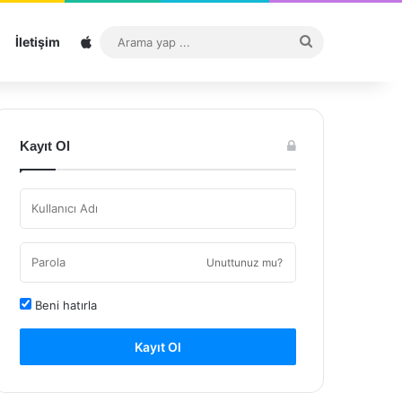
Sitemap
Arama
İletişim
yap
...
Kayıt Ol
Unuttunuz mu?
Beni hatırla
Kayıt Ol