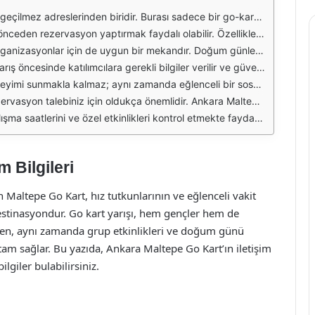
nceli bir buluşma noktasıdır. Hız ve rekabetin yanı sıra, güvenli bir ortamda keyifli zaman geçirme imkanı sunar. Bu nedenle, çeşitli yaş gruplarındaki insanlar için uygun bir aktivite alanı yaratmaktadır.
ır. Rezervasyon yaptırmadan gitmeniz durumunda, uzun süre beklemek zorunda kalabilirsiniz. Bu nedenle, ziyaret öncesinde iletişim bilgilerini kullanarak yer ayırtmak akıllıca bir seçim olacaktır.
 sunulmaktadır. Bu tür etkinlikler için önceden planlama yapılması ve iletişim kurulması önemlidir. Hem eğlenceli hem de organizasyonel açıdan sorunsuz bir deneyim için doğru hazırlıklar yapılmalıdır.
 sayede hem yeni başlayanlar hem de deneyimli sürücüler güvenli bir ortamda yarışmanın tadını çıkarabilir. Ayrıca, pistin bakımı ve düzeni de sürekli olarak sağlanmaktadır.
izi sağlar. Pist çevresinde dinlenme alanları ve kafe hizmetleri de bulunmaktadır. Bu sayede yarış sonrası keyifli bir zaman geçirebilir ve enerjinizi toplayabilirsiniz.
ile iletişime geçebilirsiniz. Ayrıca, sosyal medya hesapları üzerinden de güncel bilgilere ulaşmak mümkündür. Bu sayede etkinlikler ve kampanyalar hakkında bilgi sahibi olabilirsiniz.
planlama yaparken size yardımcı olacaktır. Eğlenceli bir gün geçirmek için gerekli tüm bilgileri toplamak, keyfinizi iki katına çıkaracaktır.
 Bilgileri
Maltepe Go Kart, hız tutkunlarının ve eğlenceli vakit
destinasyondur. Go kart yarışı, hem gençler hem de
arken, aynı zamanda grup etkinlikleri ve doğum günü
ortam sağlar. Bu yazıda, Ankara Maltepe Go Kart’ın iletişim
lgiler bulabilirsiniz.