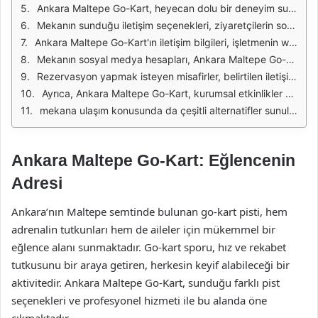
Ankara Maltepe Go-Kart, heyecan dolu bir deneyim sunan bir mekan olarak dikkat çekiyor. Özellikle hız tutkunları için tasarlanmış pistleri, çeşitli zorluk seviyeleri ile her yaştan ve seviyeden yarışçıyı ağırlamaktadır. Aileler, arkadaş grupları veya bireysel olarak gelen misafirler, burada kendilerine uygun bir yarış deneyimi bulabilirler.
Mekanın sunduğu iletişim seçenekleri, ziyaretçilerin sorularını hızlı bir şekilde yanıtlamak ve rezervasyon işlemlerini kolaylaştırmak amacıyla düzenlenmiştir. Telefon, e-posta ve sosyal medya platformları gibi çeşitli kanallar üzerinden iletişim kurmak mümkündür. Bu sayede, misafirler hem bilgi alabilir hem de organizasyonlarını planlayabilirler.
Ankara Maltepe Go-Kart'ın iletişim bilgileri, işletmenin web sitesinde de detaylı bir şekilde yer almaktadır. Ziyaretçiler, web üzerinden güncel saatler, yarış fiyatları ve özel etkinlikler hakkında bilgi sahibi olabilirler. Ayrıca, sıkça sorulan sorular bölümünde, misafirlerin merak ettiği pek çok konuya yanıt bulmaları sağlanmaktadır.
Mekanın sosyal medya hesapları, Ankara Maltepe Go-Kart'ın etkinlikleri ve kampanyaları hakkında bilgi almak için harika bir kaynak sunmaktadır. Bu hesaplar üzerinden düzenlenen yarışlar, özel günler ve indirimler hakkında takipçiler bilgilendirilmektedir. Bu sayede, yarış tutkunları anlık gelişmelerden kolayca haberdar olabilmektedir.
Rezervasyon yapmak isteyen misafirler, belirtilen iletişim kanallarını kullanarak önceden yer ayırtabilirler. Özellikle hafta sonları ve özel günlerde yoğunluk olabileceğinden, önceden rezervasyon yapmak, beklenmedik durumların önüne geçilmesine yardımcı olur.
Ayrıca, Ankara Maltepe Go-Kart, kurumsal etkinlikler ve doğum günü partileri gibi özel organizasyonlar için de hizmet sunmaktadır. Bu tür etkinlikler için iletişim bilgileri aracılığıyla detaylı bilgi alabilir ve organizasyon hakkında profesyonel destek talep edebilirsiniz.
mekana ulaşım konusunda da çeşitli alternatifler sunulmaktadır. Toplu taşıma araçları veya özel araçlarla ulaşım sağlamak mümkündür. İletişim bilgileri, misafirlerin mekana ulaşımını kolaylaştıracak şekilde düzenlenmiştir. Böylece, herkesin keyifli bir deneyim yaşaması sağlanmaktadır.
Ankara Maltepe Go-Kart: Eğlencenin
Adresi
Ankara’nın Maltepe semtinde bulunan go-kart pisti, hem
adrenalin tutkunları hem de aileler için mükemmel bir
eğlence alanı sunmaktadır. Go-kart sporu, hız ve rekabet
tutkusunu bir araya getiren, herkesin keyif alabileceği bir
aktivitedir. Ankara Maltepe Go-Kart, sunduğu farklı pist
seçenekleri ve profesyonel hizmeti ile bu alanda öne
çıkmaktadır.