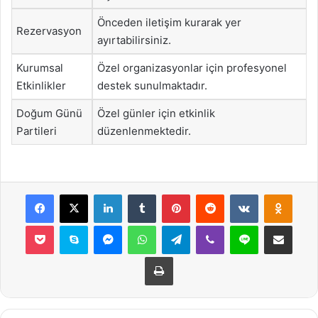
Önceden iletişim kurarak yer
Rezervasyon
ayırtabilirsiniz.
Kurumsal
Özel organizasyonlar için profesyonel
Etkinlikler
destek sunulmaktadır.
Doğum Günü
Özel günler için etkinlik
Partileri
düzenlenmektedir.
Facebook
X
LinkedIn
Tumblr
Pinterest
Reddit
VKontakte
Odnok
Pocket
Skype
Messenger
WhatsApp
Telegram
Viber
Line
E-Posta ile payla
Yazdır